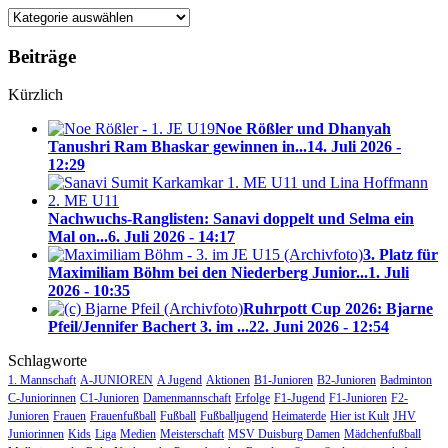
Blog-
Kategorien
Beiträge
Kürzlich
Noe Rößler und Dhanyah
Tanushri Ram Bhaskar gewinnen in...
14. Juli 2026 -
12:29
Nachwuchs-Ranglisten: Sanavi doppelt und Selma ein
Mal on...
6. Juli 2026 - 14:17
3. Platz für
Maximiliam Böhm bei den Niederberg Junior...
1. Juli
2026 - 10:35
Ruhrpott Cup 2026: Bjarne
Pfeil/Jennifer Bachert 3. im ...
22. Juni 2026 - 12:54
Schlagworte
1. Mannschaft
A-JUNIOREN
A Jugend
Aktionen
B1-Junioren
B2-Junioren
Badminton
C-Juniorinnen
C1-Junioren
Damenmannschaft
Erfolge
F1-Jugend
F1-Junioren
F2-
Junioren
Frauen
Frauenfußball
Fußball
Fußballjugend
Heimaterde
Hier ist Kult
JHV
Juniorinnen
Kids
Liga
Medien
Meisterschaft
MSV Duisburg Damen
Mädchenfußball