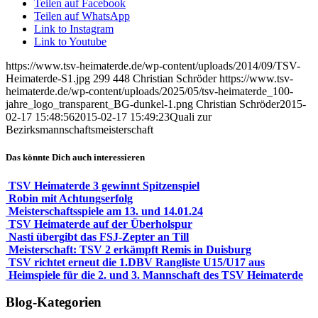
Teilen auf Facebook
Teilen auf WhatsApp
Link to Instagram
Link to Youtube
https://www.tsv-heimaterde.de/wp-content/uploads/2014/09/TSV-
Heimaterde-S1.jpg
299
448
Christian Schröder
https://www.tsv-
heimaterde.de/wp-content/uploads/2025/05/tsv-heimaterde_100-
jahre_logo_transparent_BG-dunkel-1.png
Christian Schröder
2015-
02-17 15:48:56
2015-02-17 15:49:23
Quali zur
Bezirksmannschaftsmeisterschaft
Das könnte Dich auch interessieren
TSV Heimaterde 3 gewinnt Spitzenspiel
Robin mit Achtungserfolg
Meisterschaftsspiele am 13. und 14.01.24
TSV Heimaterde auf der Überholspur
Nasti übergibt das FSJ-Zepter an Till
Meisterschaft: TSV 2 erkämpft Remis in Duisburg
TSV richtet erneut die 1.DBV Rangliste U15/U17 aus
Heimspiele für die 2. und 3. Mannschaft des TSV Heimaterde
Blog-Kategorien