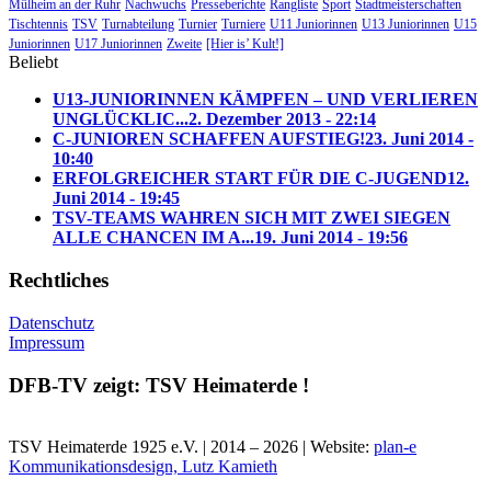
Mülheim an der Ruhr
Nachwuchs
Presseberichte
Rangliste
Sport
Stadtmeisterschaften
Tischtennis
TSV
Turnabteilung
Turnier
Turniere
U11 Juniorinnen
U13 Juniorinnen
U15
Juniorinnen
U17 Juniorinnen
Zweite
[Hier is’ Kult!]
Beliebt
U13-JUNIORINNEN KÄMPFEN – UND VERLIEREN
UNGLÜCKLIC...
2. Dezember 2013 - 22:14
C-JUNIOREN SCHAFFEN AUFSTIEG!
23. Juni 2014 -
10:40
ERFOLGREICHER START FÜR DIE C-JUGEND
12.
Juni 2014 - 19:45
TSV-TEAMS WAHREN SICH MIT ZWEI SIEGEN
ALLE CHANCEN IM A...
19. Juni 2014 - 19:56
Rechtliches
Datenschutz
Impressum
DFB-TV zeigt: TSV Heimaterde !
TSV Heimaterde 1925 e.V. | 2014 – 2026 | Website:
plan-e
Kommunikationsdesign, Lutz Kamieth