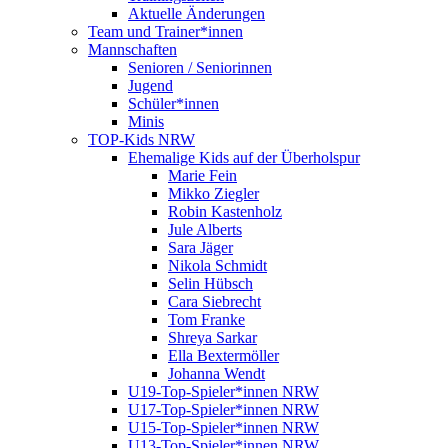
Aktuelle Änderungen
Team und Trainer*innen
Mannschaften
Senioren / Seniorinnen
Jugend
Schüler*innen
Minis
TOP-Kids NRW
Ehemalige Kids auf der Überholspur
Marie Fein
Mikko Ziegler
Robin Kastenholz
Jule Alberts
Sara Jäger
Nikola Schmidt
Selin Hübsch
Cara Siebrecht
Tom Franke
Shreya Sarkar
Ella Bextermöller
Johanna Wendt
U19-Top-Spieler*innen NRW
U17-Top-Spieler*innen NRW
U15-Top-Spieler*innen NRW
U13-Top-Spieler*innen NRW