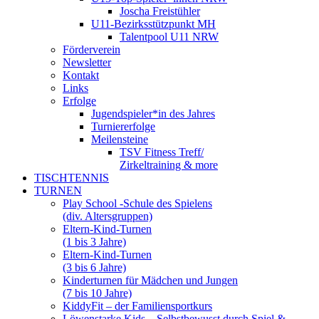
Joscha Freistühler
U11-Bezirksstützpunkt MH
Talentpool U11 NRW
Förderverein
Newsletter
Kontakt
Links
Erfolge
Jugendspieler*in des Jahres
Turniererfolge
Meilensteine
TSV Fitness Treff/
Zirkeltraining & more
TISCHTENNIS
TURNEN
Play School -Schule des Spielens
(div. Altersgruppen)
Eltern-Kind-Turnen
(1 bis 3 Jahre)
Eltern-Kind-Turnen
(3 bis 6 Jahre)
Kinderturnen für Mädchen und Jungen
(7 bis 10 Jahre)
KiddyFit – der Familiensportkurs
Löwenstarke Kids – Selbstbewusst durch Spiel &