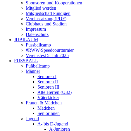
Sponsoren und Kooperationen
Mitglied werden
Mitgliedschaft kündigen
Vereinssatzung (PDF)
Clubhaus und Stadion
Impressum
Datenschutz
JUBILÄUM
Fussballcamp
#RWW-Speedcourtturnier
Vereinsfest 5. Juli 2025
FUSSBALL
Fußballcamp
Männer
Senioren I
Senioren II
Senioren III
Alte Herren (Ü32)
Väterkicker
Frauen & Mädchen
Mädchen
Seniorinnen
Jugend
A- bis D-Jugend
A-Junioren