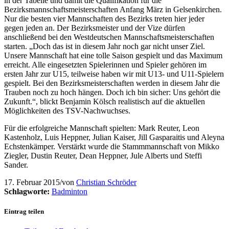
in der Tabelle und damit die Qualifikation für die
Bezirksmannschaftsmeisterschaften Anfang März in Gelsenkirchen.
Nur die besten vier Mannschaften des Bezirks treten hier jeder
gegen jeden an. Der Bezirksmeister und der Vize dürfen
anschließend bei den Westdeutschen Mannschaftsmeisterschaften
starten. „Doch das ist in diesem Jahr noch gar nicht unser Ziel.
Unsere Mannschaft hat eine tolle Saison gespielt und das Maximum
erreicht. Alle eingesetzten Spielerinnen und Spieler gehören im
ersten Jahr zur U15, teilweise haben wir mit U13- und U11-Spielern
gespielt. Bei den Bezirksmeisterschaften werden in diesem Jahr die
Trauben noch zu hoch hängen. Doch ich bin sicher: Uns gehört die
Zukunft.“, blickt Benjamin Kölsch realistisch auf die aktuellen
Möglichkeiten des TSV-Nachwuchses.
Für die erfolgreiche Mannschaft spielten: Mark Reuter, Leon
Kastenholz, Luis Heppner, Julian Kaiser, Jill Gasparaitis und Aleyna
Echstenkämper. Verstärkt wurde die Stammmannschaft von Mikko
Ziegler, Dustin Reuter, Dean Heppner, Jule Alberts und Steffi
Sander.
17. Februar 2015
/
von
Christian Schröder
Schlagworte:
Badminton
Eintrag teilen