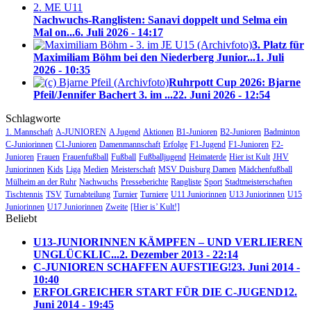
Nachwuchs-Ranglisten: Sanavi doppelt und Selma ein
Mal on...
6. Juli 2026 - 14:17
3. Platz für
Maximiliam Böhm bei den Niederberg Junior...
1. Juli
2026 - 10:35
Ruhrpott Cup 2026: Bjarne
Pfeil/Jennifer Bachert 3. im ...
22. Juni 2026 - 12:54
Schlagworte
1. Mannschaft
A-JUNIOREN
A Jugend
Aktionen
B1-Junioren
B2-Junioren
Badminton
C-Juniorinnen
C1-Junioren
Damenmannschaft
Erfolge
F1-Jugend
F1-Junioren
F2-
Junioren
Frauen
Frauenfußball
Fußball
Fußballjugend
Heimaterde
Hier ist Kult
JHV
Juniorinnen
Kids
Liga
Medien
Meisterschaft
MSV Duisburg Damen
Mädchenfußball
Mülheim an der Ruhr
Nachwuchs
Presseberichte
Rangliste
Sport
Stadtmeisterschaften
Tischtennis
TSV
Turnabteilung
Turnier
Turniere
U11 Juniorinnen
U13 Juniorinnen
U15
Juniorinnen
U17 Juniorinnen
Zweite
[Hier is’ Kult!]
Beliebt
U13-JUNIORINNEN KÄMPFEN – UND VERLIEREN
UNGLÜCKLIC...
2. Dezember 2013 - 22:14
C-JUNIOREN SCHAFFEN AUFSTIEG!
23. Juni 2014 -
10:40
ERFOLGREICHER START FÜR DIE C-JUGEND
12.
Juni 2014 - 19:45