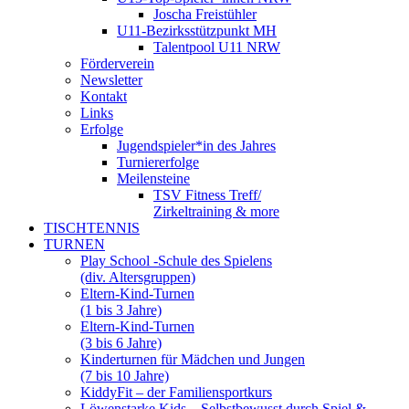
Joscha Freistühler
U11-Bezirksstützpunkt MH
Talentpool U11 NRW
Förderverein
Newsletter
Kontakt
Links
Erfolge
Jugendspieler*in des Jahres
Turniererfolge
Meilensteine
TSV Fitness Treff/
Zirkeltraining & more
TISCHTENNIS
TURNEN
Play School -Schule des Spielens
(div. Altersgruppen)
Eltern-Kind-Turnen
(1 bis 3 Jahre)
Eltern-Kind-Turnen
(3 bis 6 Jahre)
Kinderturnen für Mädchen und Jungen
(7 bis 10 Jahre)
KiddyFit – der Familiensportkurs
Löwenstarke Kids – Selbstbewusst durch Spiel &