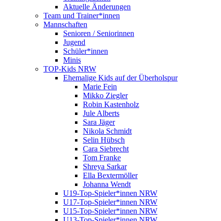
Aktuelle Änderungen
Team und Trainer*innen
Mannschaften
Senioren / Seniorinnen
Jugend
Schüler*innen
Minis
TOP-Kids NRW
Ehemalige Kids auf der Überholspur
Marie Fein
Mikko Ziegler
Robin Kastenholz
Jule Alberts
Sara Jäger
Nikola Schmidt
Selin Hübsch
Cara Siebrecht
Tom Franke
Shreya Sarkar
Ella Bextermöller
Johanna Wendt
U19-Top-Spieler*innen NRW
U17-Top-Spieler*innen NRW
U15-Top-Spieler*innen NRW
U13-Top-Spieler*innen NRW