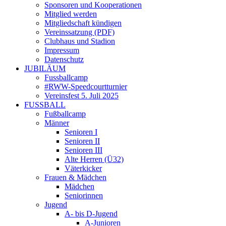
Sponsoren und Kooperationen
Mitglied werden
Mitgliedschaft kündigen
Vereinssatzung (PDF)
Clubhaus und Stadion
Impressum
Datenschutz
JUBILÄUM
Fussballcamp
#RWW-Speedcourtturnier
Vereinsfest 5. Juli 2025
FUSSBALL
Fußballcamp
Männer
Senioren I
Senioren II
Senioren III
Alte Herren (Ü32)
Väterkicker
Frauen & Mädchen
Mädchen
Seniorinnen
Jugend
A- bis D-Jugend
A-Junioren