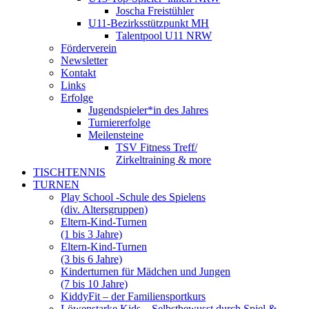
Joscha Freistühler
U11-Bezirksstützpunkt MH
Talentpool U11 NRW
Förderverein
Newsletter
Kontakt
Links
Erfolge
Jugendspieler*in des Jahres
Turniererfolge
Meilensteine
TSV Fitness Treff/
Zirkeltraining & more
TISCHTENNIS
TURNEN
Play School -Schule des Spielens
(div. Altersgruppen)
Eltern-Kind-Turnen
(1 bis 3 Jahre)
Eltern-Kind-Turnen
(3 bis 6 Jahre)
Kinderturnen für Mädchen und Jungen
(7 bis 10 Jahre)
KiddyFit – der Familiensportkurs
Löwenstarke Kids – Selbstbewusst durch Spiel &