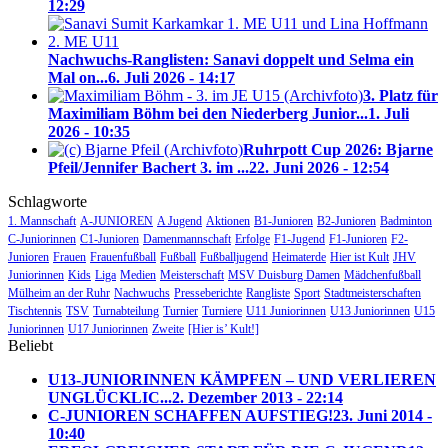
12:29
Nachwuchs-Ranglisten: Sanavi doppelt und Selma ein
Mal on...
6. Juli 2026 - 14:17
3. Platz für
Maximiliam Böhm bei den Niederberg Junior...
1. Juli
2026 - 10:35
Ruhrpott Cup 2026: Bjarne
Pfeil/Jennifer Bachert 3. im ...
22. Juni 2026 - 12:54
Schlagworte
1. Mannschaft
A-JUNIOREN
A Jugend
Aktionen
B1-Junioren
B2-Junioren
Badminton
C-Juniorinnen
C1-Junioren
Damenmannschaft
Erfolge
F1-Jugend
F1-Junioren
F2-
Junioren
Frauen
Frauenfußball
Fußball
Fußballjugend
Heimaterde
Hier ist Kult
JHV
Juniorinnen
Kids
Liga
Medien
Meisterschaft
MSV Duisburg Damen
Mädchenfußball
Mülheim an der Ruhr
Nachwuchs
Presseberichte
Rangliste
Sport
Stadtmeisterschaften
Tischtennis
TSV
Turnabteilung
Turnier
Turniere
U11 Juniorinnen
U13 Juniorinnen
U15
Juniorinnen
U17 Juniorinnen
Zweite
[Hier is’ Kult!]
Beliebt
U13-JUNIORINNEN KÄMPFEN – UND VERLIEREN
UNGLÜCKLIC...
2. Dezember 2013 - 22:14
C-JUNIOREN SCHAFFEN AUFSTIEG!
23. Juni 2014 -
10:40