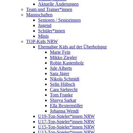
Aktuelle Änderungen
Team und Trainer*innen
Mannschaften
Senioren / Seniorinnen
Jugend
Schüler*innen
Minis
TOP-Kids NRW
Ehemalige Kids auf der Überholspur
Marie Fein
Mikko Ziegler
Robin Kastenholz
Jule Alberts
Sara Jäger
Nikola Schmidt
Selin Hübsch
Cara Siebrecht
Tom Franke
Shreya Sarkar
Ella Bextermöller
Johanna Wendt
U19-Top-Spieler*innen NRW
U17-Top-Spieler*innen NRW
U15-Top-Spieler*innen NRW
U13-Top-Spieler*innen NRW