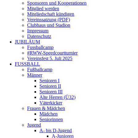
Sponsoren und Kooperationen
Mitglied werden
Mitgliedschaft kündigen
Vereinssatzung (PDF)
Clubhaus und Stadion
Impressum
Datenschutz
JUBILÄUM
Fussballcamp
#RWW-Speedcourtturnier
Vereinsfest 5. Juli 2025
FUSSBALL
Fußballcamp
Männer
Senioren I
Senioren II
Senioren III
Alte Herren (Ü32)
Väterkicker
Frauen & Mädchen
Mädchen
Seniorinnen
Jugend
A- bis D-Jugend
A-Junioren