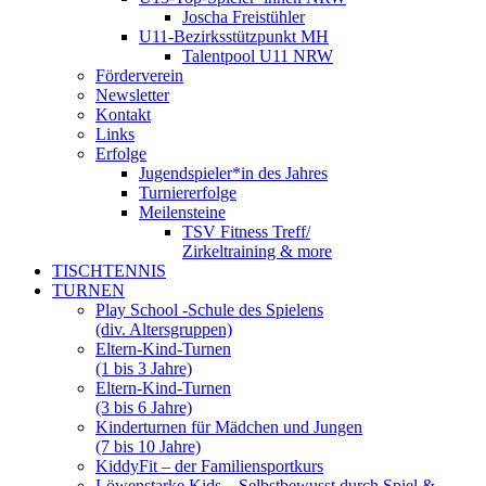
Joscha Freistühler
U11-Bezirksstützpunkt MH
Talentpool U11 NRW
Förderverein
Newsletter
Kontakt
Links
Erfolge
Jugendspieler*in des Jahres
Turniererfolge
Meilensteine
TSV Fitness Treff/
Zirkeltraining & more
TISCHTENNIS
TURNEN
Play School -Schule des Spielens
(div. Altersgruppen)
Eltern-Kind-Turnen
(1 bis 3 Jahre)
Eltern-Kind-Turnen
(3 bis 6 Jahre)
Kinderturnen für Mädchen und Jungen
(7 bis 10 Jahre)
KiddyFit – der Familiensportkurs
Löwenstarke Kids – Selbstbewusst durch Spiel &