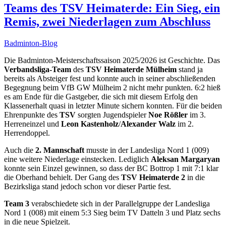
Teams des TSV Heimaterde: Ein Sieg, ein
Remis, zwei Niederlagen zum Abschluss
Badminton-Blog
Die Badminton-Meisterschaftssaison 2025/2026 ist Geschichte. Das
Verbandsliga-Team
des
TSV Heimaterde Mülheim
stand ja
bereits als Absteiger fest und konnte auch in seiner abschließenden
Begegnung beim VfB GW Mülheim 2 nicht mehr punkten. 6:2 hieß
es am Ende für die Gastgeber, die sich mit diesem Erfolg den
Klassenerhalt quasi in letzter Minute sichern konnten. Für die beiden
Ehrenpunkte des
TSV
sorgten Jugendspieler
Noe Rößler
im 3.
Herreneinzel und
Leon Kastenholz
/
Alexander Walz
im 2.
Herrendoppel.
Auch die
2. Mannschaft
musste in der Landesliga Nord 1 (009)
eine weitere Niederlage einstecken. Lediglich
Aleksan Margaryan
konnte sein Einzel gewinnen, so dass der BC Bottrop 1 mit 7:1 klar
die Oberhand behielt. Der Gang des
TSV Heimaterde 2
in die
Bezirksliga stand jedoch schon vor dieser Partie fest.
Team 3
verabschiedete sich in der Parallelgruppe der Landesliga
Nord 1 (008) mit einem 5:3 Sieg beim TV Datteln 3 und Platz sechs
in die neue Spielzeit.