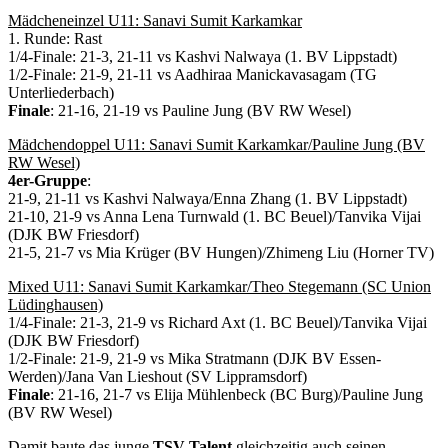
Mädcheneinzel U11: Sanavi Sumit Karkamkar
1. Runde: Rast
1/4-Finale: 21-3, 21-11 vs Kashvi Nalwaya (1. BV Lippstadt)
1/2-Finale: 21-9, 21-11 vs Aadhiraa Manickavasagam (TG
Unterliederbach)
Finale
: 21-16, 21-19 vs Pauline Jung (BV RW Wesel)
Mädchendoppel U11: Sanavi Sumit Karkamkar/Pauline Jung (BV
RW Wesel)
4er-Gruppe
:
21-9, 21-11 vs Kashvi Nalwaya/Enna Zhang (1. BV Lippstadt)
21-10, 21-9 vs Anna Lena Turnwald (1. BC Beuel)/Tanvika Vijai
(DJK BW Friesdorf)
21-5, 21-7 vs Mia Krüger (BV Hungen)/Zhimeng Liu (Horner TV)
Mixed U11: Sanavi Sumit Karkamkar/Theo Stegemann (SC Union
Lüdinghausen)
1/4-Finale: 21-3, 21-9 vs Richard Axt (1. BC Beuel)/Tanvika Vijai
(DJK BW Friesdorf)
1/2-Finale: 21-9, 21-9 vs Mika Stratmann (DJK BV Essen-
Werden)/Jana Van Lieshout (SV Lippramsdorf)
Finale
: 21-16, 21-7 vs Elija Mühlenbeck (BC Burg)/Pauline Jung
(BV RW Wesel)
Damit baute das junge
TSV-Talent
gleichzeitig auch seinen