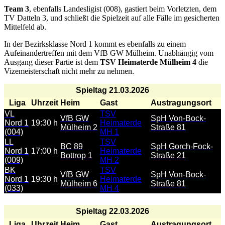
Team 3
, ebenfalls Landesligist (008), gastiert beim Vorletzten, dem
TV Datteln 3, und schließt die Spielzeit auf alle Fälle im gesicherten
Mittelfeld ab.
In der Bezirksklasse Nord 1 kommt es ebenfalls zu einem
Aufeinandertreffen mit dem VfB GW Mülheim. Unabhängig vom
Ausgang dieser Partie ist dem
TSV Heimaterde Mülheim 4
die
Vizemeisterschaft nicht mehr zu nehmen.
Spieltag 21.03.2026
Liga
Uhrzeit
Heim
Gast
Austragungsort
VL
TSV
VfB GW
SpH Von-Bock-
Nord 1
19:30 h
Heimaterde
Mülheim 2
Straße 81
(004)
MH 1
LL
TSV
BC 89
SpH Gorch-Fock-
Nord 1
17:00 h
Heimaterde
Bottrop 1
Straße 21
(009)
MH 2
BK
TSV
VfB GW
SpH Von-Bock-
Nord 1
19:30 h
Heimaterde
Mülheim 6
Straße 81
(033)
MH 4
Spieltag 22.03.2026
Liga
Uhrzeit
Heim
Gast
Austragungsort