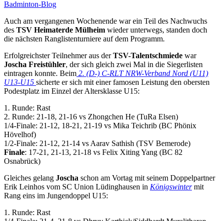
Badminton-Blog
Auch am vergangenen Wochenende war ein Teil des Nachwuchs
des
TSV Heimaterde Mülheim
wieder unterwegs, standen doch
die nächsten Ranglistenturniere auf dem Programm.
Erfolgreichster Teilnehmer aus der
TSV-Talentschmiede
war
Joscha Freistühler
, der sich gleich zwei Mal in die Siegerlisten
eintragen konnte. Beim
2. (D-) C-RLT NRW-Verband Nord (U11)
U13-U15
sicherte er sich mit einer famosen Leistung den obersten
Podestplatz im Einzel der Altersklasse U15:
1. Runde: Rast
2. Runde: 21-18, 21-16 vs Zhongchen He (TuRa Elsen)
1/4-Finale: 21-12, 18-21, 21-19 vs Mika Teichrib (BC Phönix
Hövelhof)
1/2-Finale: 21-12, 21-14 vs Aarav Sathish (TSV Bemerode)
Finale
: 17-21, 21-13, 21-18 vs Felix Xiting Yang (BC 82
Osnabrück)
Gleiches gelang
Joscha
schon am Vortag mit seinem Doppelpartner
Erik Leinhos vom SC Union Lüdinghausen in
Königswinter
mit
Rang eins im Jungendoppel U15:
1. Runde: Rast