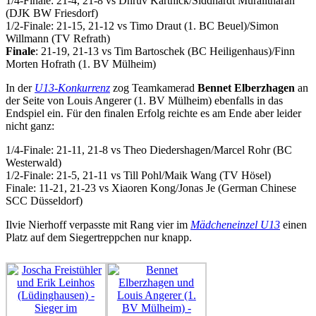
1/4-Finale: 21-4, 21-8 vs Dhruv Karthick/Siddhardt Muralitharan
(DJK BW Friesdorf)
1/2-Finale: 21-15, 21-12 vs Timo Draut (1. BC Beuel)/Simon
Willmann (TV Refrath)
Finale
: 21-19, 21-13 vs Tim Bartoschek (BC Heiligenhaus)/Finn
Morten Hofrath (1. BV Mülheim)
In der
U13-Konkurrenz
zog Teamkamerad
Bennet Elberzhagen
an
der Seite von Louis Angerer (1. BV Mülheim) ebenfalls in das
Endspiel ein. Für den finalen Erfolg reichte es am Ende aber leider
nicht ganz:
1/4-Finale: 21-11, 21-8 vs Theo Diedershagen/Marcel Rohr (BC
Westerwald)
1/2-Finale: 21-5, 21-11 vs Till Pohl/Maik Wang (TV Hösel)
Finale: 11-21, 21-23 vs Xiaoren Kong/Jonas Je (German Chinese
SCC Düsseldorf)
Ilvie Nierhoff verpasste mit Rang vier im
Mädcheneinzel U13
einen
Platz auf dem Siegertreppchen nur knapp.