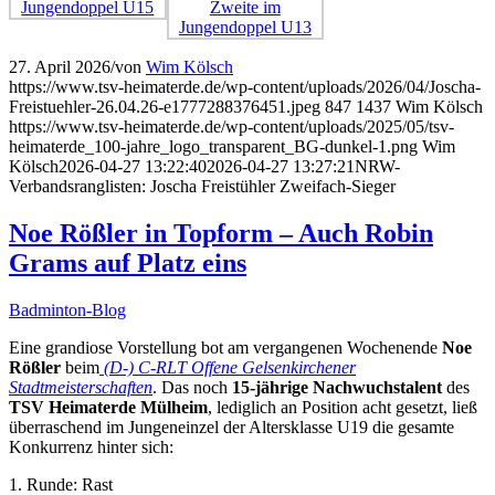
27. April 2026
/
von
Wim Kölsch
https://www.tsv-heimaterde.de/wp-content/uploads/2026/04/Joscha-
Freistuehler-26.04.26-e1777288376451.jpeg
847
1437
Wim Kölsch
https://www.tsv-heimaterde.de/wp-content/uploads/2025/05/tsv-
heimaterde_100-jahre_logo_transparent_BG-dunkel-1.png
Wim
Kölsch
2026-04-27 13:22:40
2026-04-27 13:27:21
NRW-
Verbandsranglisten: Joscha Freistühler Zweifach-Sieger
Noe Rößler in Topform – Auch Robin
Grams auf Platz eins
Badminton-Blog
Eine grandiose Vorstellung bot am vergangenen Wochenende
Noe
Rößler
beim
(D-) C-RLT Offene Gelsenkirchener
Stadtmeisterschaften
. Das noch
15-jährige Nachwuchstalent
des
TSV Heimaterde Mülheim
, lediglich an Position acht gesetzt, ließ
überraschend im Jungeneinzel der Altersklasse U19 die gesamte
Konkurrenz hinter sich:
1. Runde: Rast