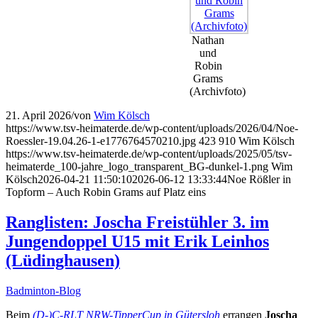
Nathan
und
Robin
Grams
(Archivfoto)
21. April 2026
/
von
Wim Kölsch
https://www.tsv-heimaterde.de/wp-content/uploads/2026/04/Noe-
Roessler-19.04.26-1-e1776764570210.jpg
423
910
Wim Kölsch
https://www.tsv-heimaterde.de/wp-content/uploads/2025/05/tsv-
heimaterde_100-jahre_logo_transparent_BG-dunkel-1.png
Wim
Kölsch
2026-04-21 11:50:10
2026-06-12 13:33:44
Noe Rößler in
Topform – Auch Robin Grams auf Platz eins
Ranglisten: Joscha Freistühler 3. im
Jungendoppel U15 mit Erik Leinhos
(Lüdinghausen)
Badminton-Blog
Beim
(D-)C-RLT NRW-TipperCup in Gütersloh
errangen
Joscha