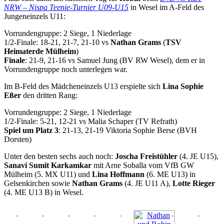
NRW – Nispa Teenie-Turnier U09-U15
in Wesel im A-Feld des
Jungeneinzels U11:
Vorrundengruppe: 2 Siege, 1 Niederlage
1/2-Finale: 18-21, 21-7, 21-10 vs
Nathan Grams
(
TSV
Heimaterde Mülheim
)
Finale
: 21-9, 21-16 vs Samuel Jung (BV RW Wesel), dem er in
Vorrundengruppe noch unterlegen war.
Im B-Feld des Mädcheneinzels U13 erspielte sich
Lina Sophie
Eßer
den dritten Rang:
Vorrundengruppe: 2 Siege, 1 Niederlage
1/2-Finale: 5-21, 12-21 vs Malia Schaper (TV Refrath)
Spiel um Platz 3
: 21-13, 21-19 Viktoria Sophie Berse (BVH
Dorsten)
Unter den besten sechs auch noch:
Joscha Freistühler
(4. JE U15),
Sanavi Sumit Karkamkar
mit Arne Soballa vom VfB GW
Mülheim (5. MX U11) und
Lina Hoffmann
(6. ME U13) in
Gelsenkirchen sowie
Nathan Grams
(4. JE U11 A),
Lotte Rieger
(4. ME U13 B) in Wesel.