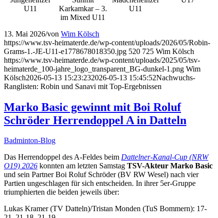
U11
Karkamkar – 3.
U11
im Mixed U11
13. Mai 2026
/
von
Wim Kölsch
https://www.tsv-heimaterde.de/wp-content/uploads/2026/05/Robin-
Grams-1.-JE-U11-e1778678018350.jpg
520
725
Wim Kölsch
https://www.tsv-heimaterde.de/wp-content/uploads/2025/05/tsv-
heimaterde_100-jahre_logo_transparent_BG-dunkel-1.png
Wim
Kölsch
2026-05-13 15:23:23
2026-05-13 15:45:52
Nachwuchs-
Ranglisten: Robin und Sanavi mit Top-Ergebnissen
Marko Basic gewinnt mit Boi Roluf
Schröder Herrendoppel A in Datteln
Badminton-Blog
Das Herrendoppel des A-Feldes beim
Dattelner-Kanal-Cup (NRW
O19) 2026
konnten am letzten Samstag
TSV-Akteur
Marko Basic
und sein Partner Boi Roluf Schröder (BV RW Wesel) nach vier
Partien ungeschlagen für sich entscheiden. In ihrer 5er-Gruppe
triumphierten die beiden jeweils über:
Lukas Kramer (TV Datteln)/Tristan Monden (TuS Bommern): 17-
21, 21-18, 21-19