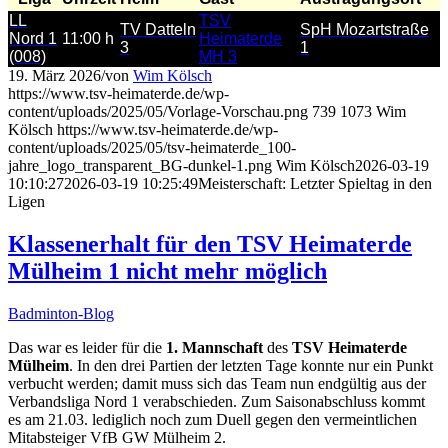
LL
TSV
TV Datteln
SpH Mozartstraße
Nord 1
11:00 h
Heimaterde
3
1
(008)
MH 3
19. März 2026
/
von
Wim Kölsch
https://www.tsv-heimaterde.de/wp-
content/uploads/2025/05/Vorlage-Vorschau.png
739
1073
Wim
Kölsch
https://www.tsv-heimaterde.de/wp-
content/uploads/2025/05/tsv-heimaterde_100-
jahre_logo_transparent_BG-dunkel-1.png
Wim Kölsch
2026-03-19
10:10:27
2026-03-19 10:25:49
Meisterschaft: Letzter Spieltag in den
Ligen
Klassenerhalt für den TSV Heimaterde
Mülheim 1 nicht mehr möglich
Badminton-Blog
Das war es leider für die
1. Mannschaft
des
TSV Heimaterde
Mülheim
. In den drei Partien der letzten Tage konnte nur ein Punkt
verbucht werden; damit muss sich das Team nun endgültig aus der
Verbandsliga Nord 1 verabschieden. Zum Saisonabschluss kommt
es am 21.03. lediglich noch zum Duell gegen den vermeintlichen
Mitabsteiger VfB GW Mülheim 2.