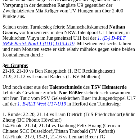
Vorsprung in der deutschen Rangliste U9 gegenüber der
Zweitplatzierten Mia Krüger vom TV Hungen um über 2.400
Punkte aus.
Seinen ersten Turniersieg feierte Mannschaftskamerad
Nathan
Grams,
vor kurzem erst in den NRW-Talentpool U11 berufen, in
Neukirchen Vluyn im Jungeneinzel U11 bei der
1. (E-) D-RLT
NRW Bezirk Nord 1 (U11) U13-U19
. Mit seinen erst sechs Jahren
und neun Monaten setzte er sich relativ mühelos gegen seine beiden
Kontrahenten durch:
3
er-Gruppe
:
21-16, 21-10 vs Ben Knappitsch (1. BC Recklinghausen)
21-9, 21-12 vs Leonard Radeck (1. BV Mülheim)
Und noch einer aus der
Talentschmiede
des
TSV Heimaterde
kehrte als Gewinner zurück.
Noe Rößler
sicherte sich zusammen
mit Ivan Tutic vom PSV Gelsenkirchen-Buer im Jungendoppel U17
auf der
1. B-RLT West U17-U19
in Herford den Turniersieg:
1. Runde: 22-20, 21-14 vs Liam Dietrich (TuS Friedrichsdorf)/Jinlin
Zheng (BC Phönix Hövelhof)
1/4-Finale: 21-14, 21-14 vs Tianhong Felix Huang (German
Chinese SCC Düsseldorf)/Tristan Theobald (TV Refrath)
1/2-Finale: 21-9, 19-21, 21-16 vs Lennart Breer (TG