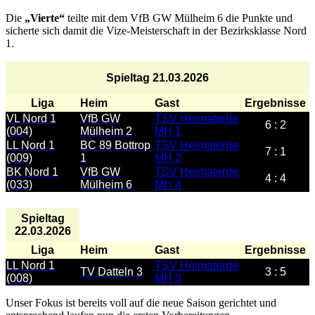
Die
„Vierte“
teilte mit dem VfB GW Mülheim 6 die Punkte und
sicherte sich damit die Vize-Meisterschaft in der Bezirksklasse Nord
1.
Spieltag 21.03.2026
Liga
Heim
Gast
Ergebnisse
VL Nord 1
VfB GW
TSV Heimaterde
6 : 2
(004)
Mülheim 2
MH 1
LL Nord 1
BC 89 Bottrop
TSV Heimaterde
7 : 1
(009)
1
MH 2
BK Nord 1
VfB GW
TSV Heimaterde
4 : 4
(033)
Mülheim 6
MH 4
Spieltag
22.03.2026
Liga
Heim
Gast
Ergebnisse
LL Nord 1
TSV Heimaterde
TV Datteln 3
3 : 5
(008)
MH 3
Unser Fokus ist bereits voll auf die neue Saison gerichtet und