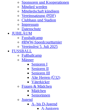
Sponsoren und Kooperationen
Mitglied werden
Mitgliedschaft kündigen
Vereinssatzung (PDF)
Clubhaus und Stadion
Impressum
Datenschutz
JUBILÄUM
Fussballcamp
#RWW-Speedcourtturnier
Vereinsfest 5. Juli 2025
FUSSBALL
Fußballcamp
Männer
Senioren I
Senioren II
Senioren III
Alte Herren (Ü32)
Väterkicker
Frauen & Mädchen
Mädchen
Seniorinnen
Jugend
A- bis D-Jugend
A-Junioren