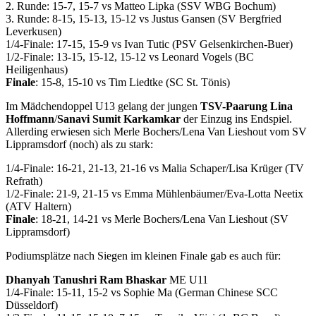
2. Runde: 15-7, 15-7 vs Matteo Lipka (SSV WBG Bochum)
3. Runde: 8-15, 15-13, 15-12 vs Justus Gansen (SV Bergfried
Leverkusen)
1/4-Finale: 17-15, 15-9 vs Ivan Tutic (PSV Gelsenkirchen-Buer)
1/2-Finale: 13-15, 15-12, 15-12 vs Leonard Vogels (BC
Heiligenhaus)
Finale
: 15-8, 15-10 vs Tim Liedtke (SC St. Tönis)
Im Mädchendoppel U13 gelang der jungen
TSV-Paarung Lina
Hoffmann
/
Sanavi Sumit Karkamkar
der Einzug ins Endspiel.
Allerding erwiesen sich Merle Bochers/Lena Van Lieshout vom SV
Lippramsdorf (noch) als zu stark:
1/4-Finale: 16-21, 21-13, 21-16 vs Malia Schaper/Lisa Krüger (TV
Refrath)
1/2-Finale: 21-9, 21-15 vs Emma Mühlenbäumer/Eva-Lotta Neetix
(ATV Haltern)
Finale
: 18-21, 14-21 vs Merle Bochers/Lena Van Lieshout (SV
Lippramsdorf)
Podiumsplätze nach Siegen im kleinen Finale gab es auch für:
Dhanyah Tanushri Ram Bhaskar
ME U11
1/4-Finale: 15-11, 15-2 vs Sophie Ma (German Chinese SCC
Düsseldorf)