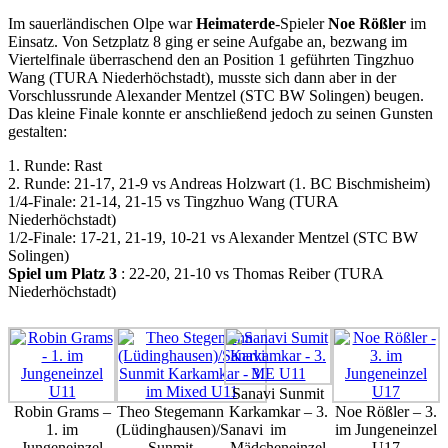
Im sauerländischen Olpe war
Heimaterde
-Spieler
Noe Rößler
im
Einsatz. Von Setzplatz 8 ging er seine Aufgabe an, bezwang im
Viertelfinale überraschend den an Position 1 geführten Tingzhuo
Wang (TURA Niederhöchstadt), musste sich dann aber in der
Vorschlussrunde Alexander Mentzel (STC BW Solingen) beugen.
Das kleine Finale konnte er anschließend jedoch zu seinen Gunsten
gestalten:
1. Runde: Rast
2. Runde: 21-17, 21-9 vs Andreas Holzwart (1. BC Bischmisheim)
1/4-Finale: 21-14, 21-15 vs Tingzhuo Wang (TURA
Niederhöchstadt)
1/2-Finale: 17-21, 21-19, 10-21 vs Alexander Mentzel (STC BW
Solingen)
Spiel um Platz 3
: 22-20, 21-10 vs Thomas Reiber (TURA
Niederhöchstadt)
Sanavi Sunmit
Robin Grams –
Theo Stegemann
Karkamkar – 3.
Noe Rößler – 3.
1. im
(Lüdinghausen)/Sanavi
im
im Jungeneinzel
Jungeneinzel
Sunmit
Mädcheneinzel
U17