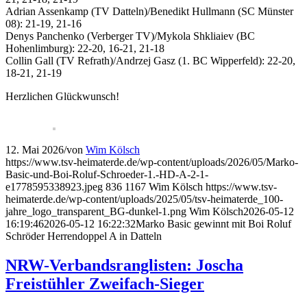
Adrian Assenkamp (TV Datteln)/Benedikt Hullmann (SC Münster
08): 21-19, 21-16
Denys Panchenko (Verberger TV)/Mykola Shkliaiev (BC
Hohenlimburg): 22-20, 16-21, 21-18
Collin Gall (TV Refrath)/Andrzej Gasz (1. BC Wipperfeld): 22-20,
18-21, 21-19
Herzlichen Glückwunsch!
12. Mai 2026
/
von
Wim Kölsch
https://www.tsv-heimaterde.de/wp-content/uploads/2026/05/Marko-
Basic-und-Boi-Roluf-Schroeder-1.-HD-A-2-1-
e1778595338923.jpeg
836
1167
Wim Kölsch
https://www.tsv-
heimaterde.de/wp-content/uploads/2025/05/tsv-heimaterde_100-
jahre_logo_transparent_BG-dunkel-1.png
Wim Kölsch
2026-05-12
16:19:46
2026-05-12 16:22:32
Marko Basic gewinnt mit Boi Roluf
Schröder Herrendoppel A in Datteln
NRW-Verbandsranglisten: Joscha
Freistühler Zweifach-Sieger