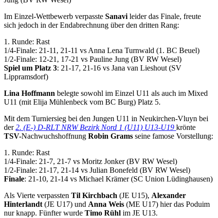
Im Einzel-Wettbewerb verpasste
Sanavi
leider das Finale, freute
sich jedoch in der Endabrechnung über den dritten Rang:
1. Runde: Rast
1/4-Finale: 21-11, 21-11 vs Anna Lena Turnwald (1. BC Beuel)
1/2-Finale: 12-21, 17-21 vs Pauline Jung (BV RW Wesel)
Spiel um Platz 3
: 21-17, 21-16 vs Jana van Lieshout (SV
Lippramsdorf)
Lina Hoffmann
belegte sowohl im Einzel U11 als auch im Mixed
U11 (mit Elija Mühlenbeck vom BC Burg) Platz 5.
Mit dem Turniersieg bei den Jungen U11 in Neukirchen-Vluyn bei
der
2. (E-) D-RLT NRW Bezirk Nord 1 (U11) U13-U19
krönte
TSV-
Nachwuchshoffnung
Robin Grams
seine famose Vorstellung:
1. Runde: Rast
1/4-Finale: 21-7, 21-7 vs Moritz Jonker (BV RW Wesel)
1/2-Finale: 21-17, 21-14 vs Julian Bonefeld (BV RW Wesel)
Finale
: 21-10, 21-14 vs Michael Krämer (SC Union Lüdinghausen)
Als Vierte verpassten
Til Kirchbach
(JE U15),
Alexander
Hinterlandt
(JE U17) und
Anna Weis
(ME U17) hier das Poduim
nur knapp. Fünfter wurde
Timo Rühl
im JE U13.