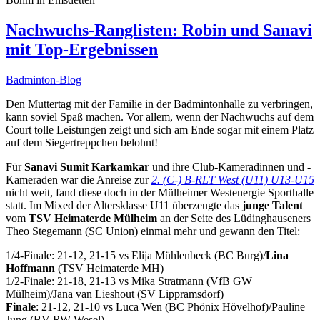
Nachwuchs-Ranglisten: Robin und Sanavi
mit Top-Ergebnissen
Badminton-Blog
Den Muttertag mit der Familie in der Badmintonhalle zu verbringen,
kann soviel Spaß machen. Vor allem, wenn der Nachwuchs auf dem
Court tolle Leistungen zeigt und sich am Ende sogar mit einem Platz
auf dem Siegertreppchen belohnt!
Für
Sanavi Sumit Karkamkar
und ihre Club-Kameradinnen und -
Kameraden war die Anreise zur
2. (C-) B-RLT West (U11) U13-U15
nicht weit, fand diese doch in der Mülheimer Westenergie Sporthalle
statt. Im Mixed der Altersklasse U11 überzeugte das
junge Talent
vom
TSV Heimaterde Mülheim
an der Seite des Lüdinghauseners
Theo Stegemann (SC Union) einmal mehr und gewann den Titel:
1/4-Finale: 21-12, 21-15 vs Elija Mühlenbeck (BC Burg)/
Lina
Hoffmann
(TSV Heimaterde MH)
1/2-Finale: 21-18, 21-13 vs Mika Stratmann (VfB GW
Mülheim)/Jana van Lieshout (SV Lippramsdorf)
Finale
: 21-12, 21-10 vs Luca Wen (BC Phönix Hövelhof)/Pauline
Jung (BV RW Wesel)