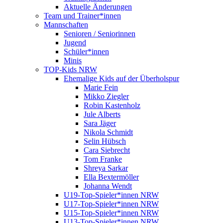
Aktuelle Änderungen
Team und Trainer*innen
Mannschaften
Senioren / Seniorinnen
Jugend
Schüler*innen
Minis
TOP-Kids NRW
Ehemalige Kids auf der Überholspur
Marie Fein
Mikko Ziegler
Robin Kastenholz
Jule Alberts
Sara Jäger
Nikola Schmidt
Selin Hübsch
Cara Siebrecht
Tom Franke
Shreya Sarkar
Ella Bextermöller
Johanna Wendt
U19-Top-Spieler*innen NRW
U17-Top-Spieler*innen NRW
U15-Top-Spieler*innen NRW
U13-Top-Spieler*innen NRW