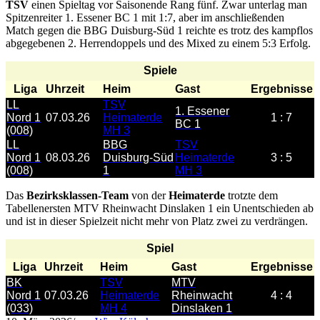
TSV
einen Spieltag vor Saisonende Rang fünf. Zwar unterlag man
Spitzenreiter 1. Essener BC 1 mit 1:7, aber im anschließenden
Match gegen die BBG Duisburg-Süd 1 reichte es trotz des kampflos
abgegebenen 2. Herrendoppels und des Mixed zu einem 5:3 Erfolg.
Spiele
Liga
Uhrzeit
Heim
Gast
Ergebnisse
LL
TSV
1. Essener
Nord 1
07.03.26
Heimaterde
1 : 7
BC 1
(008)
MH 3
LL
BBG
TSV
Nord 1
08.03.26
Duisburg-Süd
Heimaterde
3 : 5
(008)
1
MH 3
Das
Bezirksklassen-Team
von der
Heimaterde
trotzte dem
Tabellenersten MTV Rheinwacht Dinslaken 1 ein Unentschieden ab
und ist in dieser Spielzeit nicht mehr von Platz zwei zu verdrängen.
Spiel
Liga
Uhrzeit
Heim
Gast
Ergebnisse
BK
TSV
MTV
Nord 1
07.03.26
Heimaterde
Rheinwacht
4 : 4
(033)
MH 4
Dinslaken 1