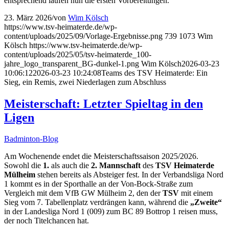
entsprechend laufen nun die ersten Vorbereitungen.
23. März 2026
/
von
Wim Kölsch
https://www.tsv-heimaterde.de/wp-
content/uploads/2025/09/Vorlage-Ergebnisse.png
739
1073
Wim
Kölsch
https://www.tsv-heimaterde.de/wp-
content/uploads/2025/05/tsv-heimaterde_100-
jahre_logo_transparent_BG-dunkel-1.png
Wim Kölsch
2026-03-23
10:06:12
2026-03-23 10:24:08
Teams des TSV Heimaterde: Ein
Sieg, ein Remis, zwei Niederlagen zum Abschluss
Meisterschaft: Letzter Spieltag in den
Ligen
Badminton-Blog
Am Wochenende endet die Meisterschaftssaison 2025/2026.
Sowohl die
1.
als auch die
2. Mannschaft
des
TSV Heimaterde
Mülheim
stehen bereits als Absteiger fest. In der Verbandsliga Nord
1 kommt es in der Sporthalle an der Von-Bock-Straße zum
Vergleich mit dem VfB GW Mülheim 2, den der
TSV
mit einem
Sieg vom 7. Tabellenplatz verdrängen kann, während die
„Zweite“
in der Landesliga Nord 1 (009) zum BC 89 Bottrop 1 reisen muss,
der noch Titelchancen hat.