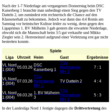
Nach der 1-7 Niederlage am vergangenen Donnerstag beim DSC
Kaiserberg 1 brauchte man unbedingt einen Sieg gegen den TV
Datteln 2, um zumindest rein rechnerisch die Chance auf den
Klassenerhalt zu bekommen. Jedoch war dann das 4:4 Remis am
Samstag vor heimischer Kulisse leider zu wenig, denn gegen den
Ligaprimus 1. BV Mülheim 3 gab gestern die erwartete Niederlage,
obwohl sich die Mannschaft beim 3:5 gut verkaufte und Mikko
Ziegler sein 2. Herreneinzel aufgrund einer Verletzung erst gar nicht
bestreiten konnte.
Spiele
Liga
Uhrzeit
Heim
Gast
Ergebnisse
TSV
VL Nord
DSC
05.03.26
Heimaterde
7 : 1
1 (004)
Kaiserberg 1
MH 1
TSV
VL Nord
07.03.26
Heimaterde
TV Datteln 2
4 : 4
1 (004)
MH 1
TSV
VL Nord
1. BV Mülheim
09.03.26
Heimaterde
5 : 3
1 (004)
3
MH 1
In der Landesliga Nord 1 festigte dagegen die
Drittvertretung
des