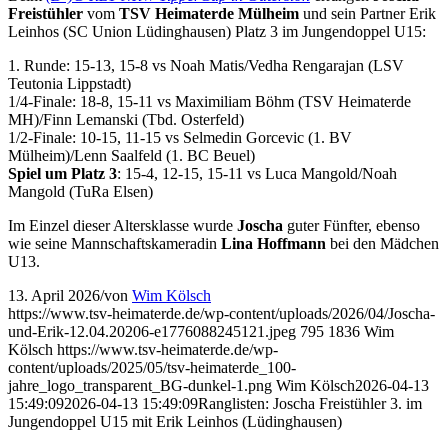
Freistühler
vom
TSV Heimaterde Mülheim
und sein Partner Erik
Leinhos (SC Union Lüdinghausen) Platz 3 im Jungendoppel U15:
1. Runde: 15-13, 15-8 vs Noah Matis/Vedha Rengarajan (LSV
Teutonia Lippstadt)
1/4-Finale: 18-8, 15-11 vs Maximiliam Böhm (TSV Heimaterde
MH)/Finn Lemanski (Tbd. Osterfeld)
1/2-Finale: 10-15, 11-15 vs Selmedin Gorcevic (1. BV
Mülheim)/Lenn Saalfeld (1. BC Beuel)
Spiel um Platz 3
: 15-4, 12-15, 15-11 vs Luca Mangold/Noah
Mangold (TuRa Elsen)
Im Einzel dieser Altersklasse wurde
Joscha
guter Fünfter, ebenso
wie seine Mannschaftskameradin
Lina Hoffmann
bei den Mädchen
U13.
13. April 2026
/
von
Wim Kölsch
https://www.tsv-heimaterde.de/wp-content/uploads/2026/04/Joscha-
und-Erik-12.04.20206-e1776088245121.jpeg
795
1836
Wim
Kölsch
https://www.tsv-heimaterde.de/wp-
content/uploads/2025/05/tsv-heimaterde_100-
jahre_logo_transparent_BG-dunkel-1.png
Wim Kölsch
2026-04-13
15:49:09
2026-04-13 15:49:09
Ranglisten: Joscha Freistühler 3. im
Jungendoppel U15 mit Erik Leinhos (Lüdinghausen)