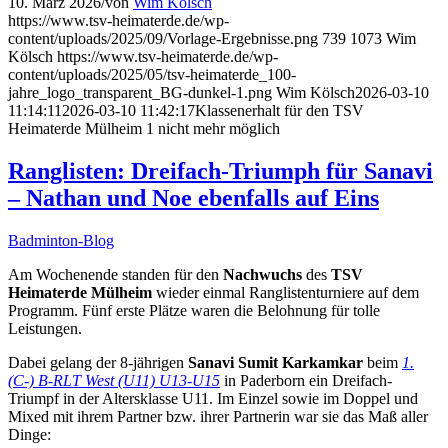
10. März 2026
/
von
Wim Kölsch
https://www.tsv-heimaterde.de/wp-
content/uploads/2025/09/Vorlage-Ergebnisse.png
739
1073
Wim
Kölsch
https://www.tsv-heimaterde.de/wp-
content/uploads/2025/05/tsv-heimaterde_100-
jahre_logo_transparent_BG-dunkel-1.png
Wim Kölsch
2026-03-10
11:14:11
2026-03-10 11:42:17
Klassenerhalt für den TSV
Heimaterde Mülheim 1 nicht mehr möglich
Ranglisten: Dreifach-Triumph für Sanavi
– Nathan und Noe ebenfalls auf Eins
Badminton-Blog
Am Wochenende standen für den
Nachwuchs
des
TSV
Heimaterde Mülheim
wieder einmal Ranglistenturniere auf dem
Programm. Fünf erste Plätze waren die Belohnung für tolle
Leistungen.
Dabei gelang der 8-jährigen
Sanavi Sumit Karkamkar
beim
1.
(C-) B-RLT West (U11) U13-U15
in Paderborn ein Dreifach-
Triumpf in der Altersklasse U11. Im Einzel sowie im Doppel und
Mixed mit ihrem Partner bzw. ihrer Partnerin war sie das Maß aller
Dinge: