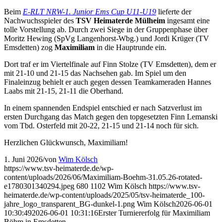
Beim
E-RLT NRW-1. Junior Ems Cup U11-U19
lieferte der
Nachwuchsspieler des
TSV Heimaterde Mülheim
ingesamt eine
tolle Vorstellung ab. Durch zwei Siege in der Gruppenphase über
Moritz Hewing (SpVg Langenhorst-Wbg.) und Jordi Krüger (TV
Emsdetten) zog
Maximiliam
in die Hauptrunde ein.
Dort traf er im Viertelfinale auf Finn Stolze (TV Emsdetten), dem er
mit 21-10 und 21-15 das Nachsehen gab. Im Spiel um den
Finaleinzug behielt er auch gegen dessen Teamkameraden Hannes
Laabs mit 21-15, 21-11 die Oberhand.
In einem spannenden Endspiel entschied er nach Satzverlust im
ersten Durchgang das Match gegen den topgesetzten Finn Lemanski
vom Tbd. Osterfeld mit 20-22, 21-15 und 21-14 noch für sich.
Herzlichen Glückwunsch, Maximiliam!
1. Juni 2026
/
von
Wim Kölsch
https://www.tsv-heimaterde.de/wp-
content/uploads/2026/06/Maximiliam-Boehm-31.05.26-rotated-
e1780301340294.jpeg
680
1102
Wim Kölsch
https://www.tsv-
heimaterde.de/wp-content/uploads/2025/05/tsv-heimaterde_100-
jahre_logo_transparent_BG-dunkel-1.png
Wim Kölsch
2026-06-01
10:30:49
2026-06-01 10:31:16
Erster Turniererfolg für Maximiliam
Böhm in Emsdetten