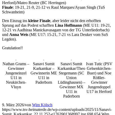
Herford)/Mateo Reuter (BC Herringen)
Finale
: 19-21, 21-9, 21-12 vs Raul Marques/Ayaan Singh (TuS
Schwanheim)
Den Einzug ins
kleine Finale
, aber leider nicht den erhofften
Sprung auf das Podest schafften
Lina Hoffmann
(ME U11: 19-21,
12-21 vs Aadhiraa Manickavasagam von der TG Unterliederbach)
und
Anna Weis
(ME U17: 15-21, 7-21 vs Lara Deuker vom SuS
Legden).
Gratulation!!
Nathan Grams –
Sanavi Sumit
Sanavi Sumit
Ivan Tutic (PSV
Gewinner
Karkamkar –
Karkamkar/Theo
Gelsenkirchen-
Jungeneinzel
Gewinnerin ME
Stegemann (SC
Buer) und Noe
U11 in
U11 in
Union
Rößler-
Neukirchen-
Paderborn
Lüdinghausen) –
Gewinner
Vluyn
Gewinner MX
Jungendoppel
U11 in
U17 in Herford
Paderborn
9. März 2026
/
von
Wim Kölsch
https://www.tsv-heimaterde.de/wp-content/uploads/2025/11/Sanavi-
Sumit_Karkamkar_22.11.252-e1763901368997.jpg
698
654
Wim