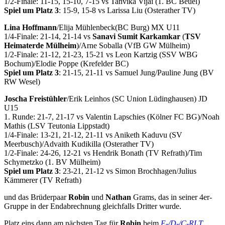
1/2-Finale: 11-15, 15-10, 7-15 vs Tanvika Vijai (1. BC Beuel)
Spiel um Platz 3
: 15-9, 15-8 vs Larissa Liu (Osterather TV)
Lina Hoffmann
/Elija Mühlenbeck(BC Burg) MX U11
1/4-Finale: 21-14, 21-14 vs
Sanavi Sumit Karkamkar
(
TSV
Heimaterde Mülheim
)/Arne Soballa (VfB GW Mülheim)
1/2-Finale: 21-12, 21-23, 15-21 vs Leon Kartzig (SSV WBG
Bochum)/Elodie Poppe (Krefelder BC)
Spiel um Platz 3
: 21-15, 21-11 vs Samuel Jung/Pauline Jung (BV
RW Wesel)
Joscha Freistühler
/Erik Leinhos (SC Union Lüdinghausen) JD
U15
1. Runde: 21-7, 21-17 vs Valentin Lapschies (Kölner FC BG)/Noah
Mathis (LSV Teutonia Lippstadt)
1/4-Finale: 13-21, 21-12, 21-11 vs Aniketh Kaduvu (SV
Meerbusch)/Advaith Kudikilla (Osterather TV)
1/2-Finale: 24-26, 12-21 vs Hendrik Bonath (TV Refrath)/Tim
Schymetzko (1. BV Mülheim)
Spiel um Platz 3
: 23-21, 21-12 vs Simon Brochhagen/Julius
Kämmerer (TV Refrath)
und das Brüderpaar
Robin
und
Nathan
Grams, das in seiner 4er-
Gruppe in der Endabrechnung gleichfalls Dritter wurde.
Platz eins dann am nächsten Tag für
Robin
beim
E-/D-/C-RLT