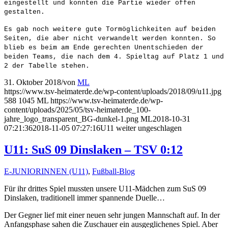
eingestellt und konnten die Partie wieder offen
gestalten.
Es gab noch weitere gute Tormöglichkeiten auf beiden
Seiten, die aber nicht verwandelt werden konnten. So
blieb es beim am Ende gerechten Unentschieden der
beiden Teams, die nach dem 4. Spieltag auf Platz 1 und
2 der Tabelle stehen.
31. Oktober 2018
/
von
ML
https://www.tsv-heimaterde.de/wp-content/uploads/2018/09/u11.jpg
588
1045
ML
https://www.tsv-heimaterde.de/wp-
content/uploads/2025/05/tsv-heimaterde_100-
jahre_logo_transparent_BG-dunkel-1.png
ML
2018-10-31
07:21:36
2018-11-05 07:27:16
U11 weiter ungeschlagen
U11: SuS 09 Dinslaken – TSV 0:12
E-JUNIORINNEN (U11)
,
Fußball-Blog
Für ihr drittes Spiel mussten unsere U11-Mädchen zum SuS 09
Dinslaken, traditionell immer spannende Duelle…
Der Gegner lief mit einer neuen sehr jungen Mannschaft auf. In der
Anfangsphase sahen die Zuschauer ein ausgeglichenes Spiel. Aber