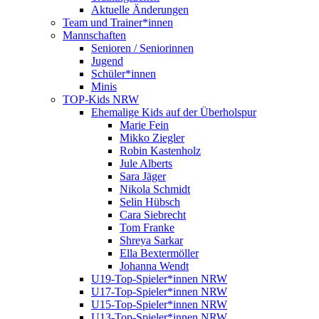
Aktuelle Änderungen
Team und Trainer*innen
Mannschaften
Senioren / Seniorinnen
Jugend
Schüler*innen
Minis
TOP-Kids NRW
Ehemalige Kids auf der Überholspur
Marie Fein
Mikko Ziegler
Robin Kastenholz
Jule Alberts
Sara Jäger
Nikola Schmidt
Selin Hübsch
Cara Siebrecht
Tom Franke
Shreya Sarkar
Ella Bextermöller
Johanna Wendt
U19-Top-Spieler*innen NRW
U17-Top-Spieler*innen NRW
U15-Top-Spieler*innen NRW
U13-Top-Spieler*innen NRW