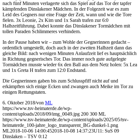
nach fünf Minuten verlagerte sich das Spiel auf das Tor der tapfer
kämpfenden Dinslakener Mädchen. In der Folgezeit war es zum
Leid des Gegners nur eine Frage der Zeit, wann und wie die Tore
fielen. 3x Leonie, 2x Kim und 1x Sarah trafen zur 6:0
Halbzeitführung. Dabei konnte das Dinslakener Tormädchen mit
tollen Paraden Schlimmeres verhindern.
In der Pause haben wir – zum Wohle der Gegnerinnen gedacht –
ordentlich umgestellt, doch auch in der zweiten Halbzeit dann das
gleiche Bild: nach wenigen Minuten Anlaufzeit lief es hauptsächlich
in Richtung gegnerisches Tor. Das immer noch gute aufgelegte
Tormädchen musste wieder 6x den Ball aus dem Netz holen: 5x Lea
und 1x Greta H trafen zum 12:0 Endstand.
Die Gegnerinnen gaben bis zum Schlusspfiff nicht auf und
erkämpften sich einige Ecken und zwangen auch Meike im Tor zu
einigen Rettungstaten.
6. Oktober 2018
/
von
ML
https://www.tsv-heimaterde.de/wp-
content/uploads/2018/09/img_0049.jpg
200
300
ML
https://www.tsv-heimaterde.de/wp-content/uploads/2025/05/tsv-
heimaterde_100-jahre_logo_transparent_BG-dunkel-1.png
ML
2018-10-06 14:00:45
2018-10-08 14:37:23
U11: SuS 09
Dinslaken – TSV 0:12