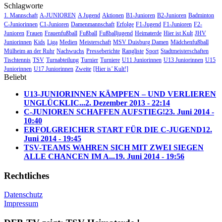
Schlagworte
1. Mannschaft
A-JUNIOREN
A Jugend
Aktionen
B1-Junioren
B2-Junioren
Badminton
C-Juniorinnen
C1-Junioren
Damenmannschaft
Erfolge
F1-Jugend
F1-Junioren
F2-
Junioren
Frauen
Frauenfußball
Fußball
Fußballjugend
Heimaterde
Hier ist Kult
JHV
Juniorinnen
Kids
Liga
Medien
Meisterschaft
MSV Duisburg Damen
Mädchenfußball
Mülheim an der Ruhr
Nachwuchs
Presseberichte
Rangliste
Sport
Stadtmeisterschaften
Tischtennis
TSV
Turnabteilung
Turnier
Turniere
U11 Juniorinnen
U13 Juniorinnen
U15
Juniorinnen
U17 Juniorinnen
Zweite
[Hier is’ Kult!]
Beliebt
U13-JUNIORINNEN KÄMPFEN – UND VERLIEREN
UNGLÜCKLIC...
2. Dezember 2013 - 22:14
C-JUNIOREN SCHAFFEN AUFSTIEG!
23. Juni 2014 -
10:40
ERFOLGREICHER START FÜR DIE C-JUGEND
12.
Juni 2014 - 19:45
TSV-TEAMS WAHREN SICH MIT ZWEI SIEGEN
ALLE CHANCEN IM A...
19. Juni 2014 - 19:56
Rechtliches
Datenschutz
Impressum