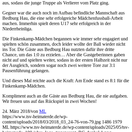
aus, sodass die junge Truppe als Verlierer vom Platz ging.
Gegner war die auch noch im Aufbau befindliche Mannschaft aus
Bedburg Hau, die eine sehr erfolgreiche Mädchenfussball-Arbeit
machen. Immerhin spielt deren U17 sehr erfolgreich in der
Niederrheinliga.
Die Finkenkamp-Mädchen begannen wie immer sehr engagiert und
spielten schön zusammen, doch leider wollte der Ball wieder nicht
ins Tor. Die Gäste aus Bedburg Hau nutzten dafür ihre dritte
Chance, um das 1:0 zu erzielen… Aber die Gastgeberinnen gaben
nicht auf und spielten weiter, sodass in der ersten Halbzeit nicht nur
der Ausgleich, sondern sogar noch zwei weitere Tore zur 3:1
Pausenführung gelangen.
Und dieses Mal reichte auch die Kraft: Am Ende stand es 8:1 für die
Finkenkamp-Mädchen.
Kompliment auch an die Gäste aus Bedburg Hau, die nie aufgaben.
Wir freuen uns auf das Rückspiel in zwei Wochen!
24. März 2018
/
von
ML
https://www.tsv-heimaterde.de/wp-
content/uploads/2018/03/2018_03_24-76-von-79.jpg
1486
1979
ML
https://www.tsv-heimaterde.de/wp-content/uploads/2025/05/tsv-