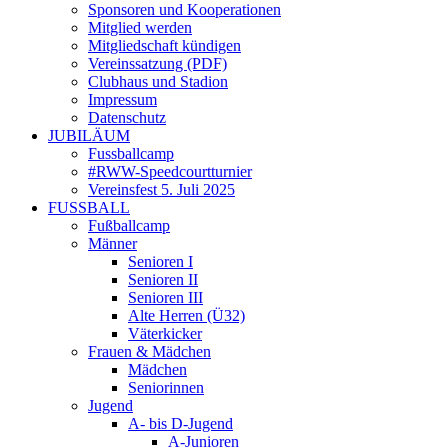
Sponsoren und Kooperationen
Mitglied werden
Mitgliedschaft kündigen
Vereinssatzung (PDF)
Clubhaus und Stadion
Impressum
Datenschutz
JUBILÄUM
Fussballcamp
#RWW-Speedcourtturnier
Vereinsfest 5. Juli 2025
FUSSBALL
Fußballcamp
Männer
Senioren I
Senioren II
Senioren III
Alte Herren (Ü32)
Väterkicker
Frauen & Mädchen
Mädchen
Seniorinnen
Jugend
A- bis D-Jugend
A-Junioren