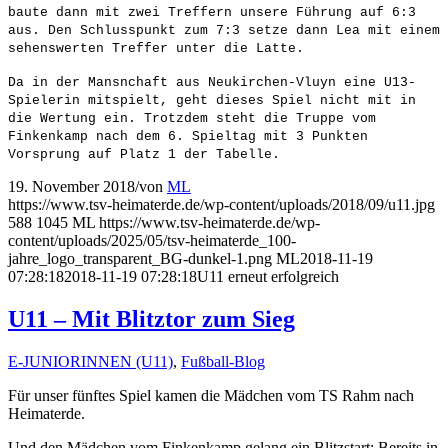
baute dann mit zwei Treffern unsere Führung auf 6:3
aus. Den Schlusspunkt zum 7:3 setze dann Lea mit einem
sehenswerten Treffer unter die Latte.
Da in der Mansnchaft aus Neukirchen-Vluyn eine U13-
Spielerin mitspielt, geht dieses Spiel nicht mit in
die Wertung ein. Trotzdem steht die Truppe vom
Finkenkamp nach dem 6. Spieltag mit 3 Punkten
Vorsprung auf Platz 1 der Tabelle.
19. November 2018
/
von
ML
https://www.tsv-heimaterde.de/wp-content/uploads/2018/09/u11.jpg
588
1045
ML
https://www.tsv-heimaterde.de/wp-
content/uploads/2025/05/tsv-heimaterde_100-
jahre_logo_transparent_BG-dunkel-1.png
ML
2018-11-19
07:28:18
2018-11-19 07:28:18
U11 erneut erfolgreich
U11 – Mit Blitztor zum Sieg
E-JUNIORINNEN (U11)
,
Fußball-Blog
Für unser fünftes Spiel kamen die Mädchen vom TS Rahm nach
Heimaterde.
Und den Mädchen vom Finkenkamp gelang ein Blitzstart: Bereits in