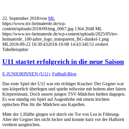
22. September 2018
/
von
ML
https://www.tsv-heimaterde.de/wp-
content/uploads/2018/09/img_0067.jpg
1364
2048
ML
https://www.tsv-heimaterde.de/wp-content/uploads/2025/05/tsv-
heimaterde_100-jahre_logo_transparent_BG-dunkel-1.png
ML
2018-09-22 16:30:43
2018-10-08 14:43:34
U11 erobert
Tabellenspitze
U11 startet erfolgreich in die neue Saison
E-JUNIORINNEN (U11)
,
Fußball-Blog
Das erste Spiel der U11 war ein richtiger Kracher: Der Gegner war
uns körperlich überlegen und spielte teilweise mit hohem aber fairen
Körpereinsatz. Doch unsere jungen TSV-Mädchen hielten dagegen.
Es war ständig ein Spiel auf Augenhöhe mit einem leichten
optischen Plus für die Mädchen aus Kapellen.
Mitte der 1.Hälfte gingen wir durch ein Tor von Lea in Führung-
Aber der Gegner lies nicht locker und konnte kurz vor der Halbzeit
verdient ausgleichen.