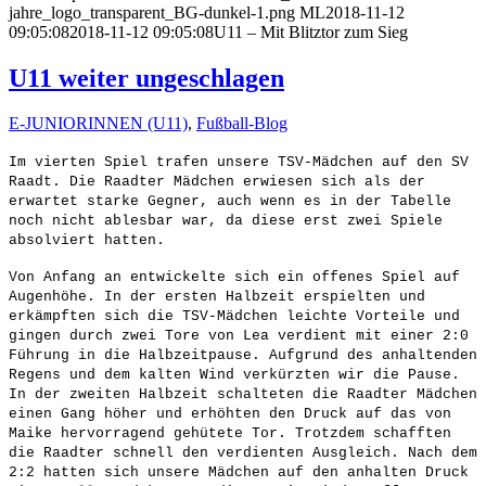
jahre_logo_transparent_BG-dunkel-1.png
ML
2018-11-12
09:05:08
2018-11-12 09:05:08
U11 – Mit Blitztor zum Sieg
U11 weiter ungeschlagen
E-JUNIORINNEN (U11)
,
Fußball-Blog
Im vierten Spiel trafen unsere TSV-Mädchen auf den SV
Raadt. Die Raadter Mädchen erwiesen sich als der
erwartet starke Gegner, auch wenn es in der Tabelle
noch nicht ablesbar war, da diese erst zwei Spiele
absolviert hatten.
Von Anfang an entwickelte sich ein offenes Spiel auf
Augenhöhe. In der ersten Halbzeit erspielten und
erkämpften sich die TSV-Mädchen leichte Vorteile und
gingen durch zwei Tore von Lea verdient mit einer 2:0
Führung in die Halbzeitpause. Aufgrund des anhaltenden
Regens und dem kalten Wind verkürzten wir die Pause.
In der zweiten Halbzeit schalteten die Raadter Mädchen
einen Gang höher und erhöhten den Druck auf das von
Maike hervorragend gehütete Tor. Trotzdem schafften
die Raadter schnell den verdienten Ausgleich.
Nach dem
2:2 hatten sich unsere Mädchen auf den anhalten Druck