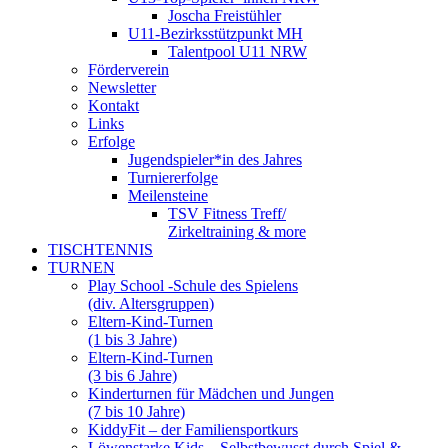
Joscha Freistühler
U11-Bezirksstützpunkt MH
Talentpool U11 NRW
Förderverein
Newsletter
Kontakt
Links
Erfolge
Jugendspieler*in des Jahres
Turniererfolge
Meilensteine
TSV Fitness Treff/
Zirkeltraining & more
TISCHTENNIS
TURNEN
Play School -Schule des Spielens
(div. Altersgruppen)
Eltern-Kind-Turnen
(1 bis 3 Jahre)
Eltern-Kind-Turnen
(3 bis 6 Jahre)
Kinderturnen für Mädchen und Jungen
(7 bis 10 Jahre)
KiddyFit – der Familiensportkurs
Löwenstarke Kids – Selbstbewusst durch Spiel &