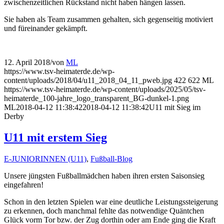
zwischenzeitlichen Rückstand nicht haben hängen lassen.
Sie haben als Team zusammen gehalten, sich gegenseitig motiviert
und füreinander gekämpft.
12. April 2018
/
von
ML
https://www.tsv-heimaterde.de/wp-
content/uploads/2018/04/u11_2018_04_11_pweb.jpg
422
622
ML
https://www.tsv-heimaterde.de/wp-content/uploads/2025/05/tsv-
heimaterde_100-jahre_logo_transparent_BG-dunkel-1.png
ML
2018-04-12 11:38:42
2018-04-12 11:38:42
U11 mit Sieg im
Derby
U11 mit erstem Sieg
E-JUNIORINNEN (U11)
,
Fußball-Blog
Unsere jüngsten Fußballmädchen haben ihren ersten Saisonsieg
eingefahren!
Schon in den letzten Spielen war eine deutliche Leistungssteigerung
zu erkennen, doch manchmal fehlte das notwendige Quäntchen
Glück vorm Tor bzw. der Zug dorthin oder am Ende ging die Kraft