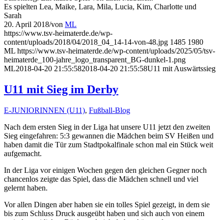
Es spielten Lea, Maike, Lara, Mila, Lucia, Kim, Charlotte und
Sarah
20. April 2018
/
von
ML
https://www.tsv-heimaterde.de/wp-
content/uploads/2018/04/2018_04_14-14-von-48.jpg
1485
1980
ML
https://www.tsv-heimaterde.de/wp-content/uploads/2025/05/tsv-
heimaterde_100-jahre_logo_transparent_BG-dunkel-1.png
ML
2018-04-20 21:55:58
2018-04-20 21:55:58
U11 mit Auswärtssieg
U11 mit Sieg im Derby
E-JUNIORINNEN (U11)
,
Fußball-Blog
Nach dem ersten Sieg in der Liga hat unsere U11 jetzt den zweiten
Sieg eingefahren: 5:3 gewannen die Mädchen beim SV Heißen und
haben damit die Tür zum Stadtpokalfinale schon mal ein Stück weit
aufgemacht.
In der Liga vor einigen Wochen gegen den gleichen Gegner noch
chancenlos zeigte das Spiel, dass die Mädchen schnell und viel
gelernt haben.
Vor allen Dingen aber haben sie ein tolles Spiel gezeigt, in dem sie
bis zum Schluss Druck ausgeübt haben und sich auch von einem