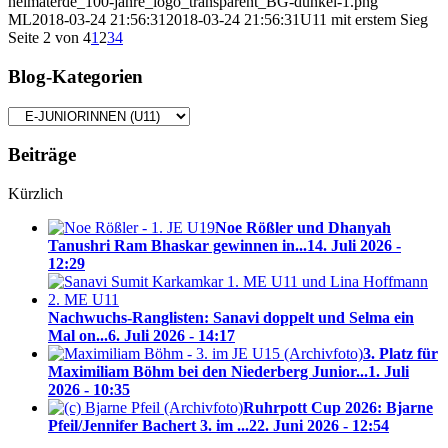
heimaterde_100-jahre_logo_transparent_BG-dunkel-1.png
ML
2018-03-24 21:56:31
2018-03-24 21:56:31
U11 mit erstem Sieg
Seite 2 von 4
1
2
3
4
Blog-Kategorien
Blog-
Kategorien
Beiträge
Kürzlich
Noe Rößler und Dhanyah
Tanushri Ram Bhaskar gewinnen in...
14. Juli 2026 -
12:29
Nachwuchs-Ranglisten: Sanavi doppelt und Selma ein
Mal on...
6. Juli 2026 - 14:17
3. Platz für
Maximiliam Böhm bei den Niederberg Junior...
1. Juli
2026 - 10:35
Ruhrpott Cup 2026: Bjarne
Pfeil/Jennifer Bachert 3. im ...
22. Juni 2026 - 12:54