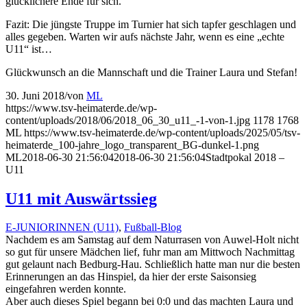
glücklichere Ende für sich.
Fazit: Die jüngste Truppe im Turnier hat sich tapfer geschlagen und
alles gegeben. Warten wir aufs nächste Jahr, wenn es eine „echte
U11“ ist…
Glückwunsch an die Mannschaft und die Trainer Laura und Stefan!
30. Juni 2018
/
von
ML
https://www.tsv-heimaterde.de/wp-
content/uploads/2018/06/2018_06_30_u11_-1-von-1.jpg
1178
1768
ML
https://www.tsv-heimaterde.de/wp-content/uploads/2025/05/tsv-
heimaterde_100-jahre_logo_transparent_BG-dunkel-1.png
ML
2018-06-30 21:56:04
2018-06-30 21:56:04
Stadtpokal 2018 –
U11
U11 mit Auswärtssieg
E-JUNIORINNEN (U11)
,
Fußball-Blog
Nachdem es am Samstag auf dem Naturrasen von Auwel-Holt nicht
so gut für unsere Mädchen lief, fuhr man am Mittwoch Nachmittag
gut gelaunt nach Bedburg-Hau. Schließlich hatte man nur die besten
Erinnerungen an das Hinspiel, da hier der erste Saisonsieg
eingefahren werden konnte.
Aber auch dieses Spiel begann bei 0:0 und das machten Laura und