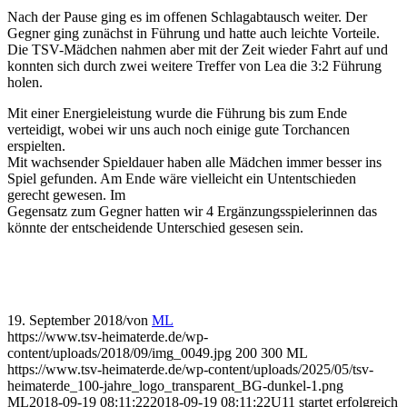
Nach der Pause ging es im offenen Schlagabtausch weiter. Der
Gegner ging zunächst in Führung und hatte auch leichte Vorteile.
Die TSV-Mädchen nahmen aber mit der Zeit wieder Fahrt auf und
konnten sich durch zwei weitere Treffer von Lea die 3:2 Führung
holen.
Mit einer Energieleistung wurde die Führung bis zum Ende
verteidigt, wobei wir uns auch noch einige gute Torchancen
erspielten.
Mit wachsender Spieldauer haben alle Mädchen immer besser ins
Spiel gefunden. Am Ende wäre vielleicht ein Untentschieden
gerecht gewesen. Im
Gegensatz zum Gegner hatten wir 4 Ergänzungsspielerinnen das
könnte der entscheidende Unterschied gesesen sein.
19. September 2018
/
von
ML
https://www.tsv-heimaterde.de/wp-
content/uploads/2018/09/img_0049.jpg
200
300
ML
https://www.tsv-heimaterde.de/wp-content/uploads/2025/05/tsv-
heimaterde_100-jahre_logo_transparent_BG-dunkel-1.png
ML
2018-09-19 08:11:22
2018-09-19 08:11:22
U11 startet erfolgreich