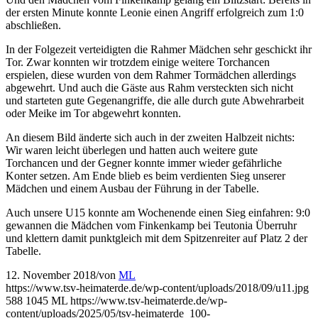
der ersten Minute konnte Leonie einen Angriff erfolgreich zum 1:0
abschließen.
In der Folgezeit verteidigten die Rahmer Mädchen sehr geschickt ihr
Tor. Zwar konnten wir trotzdem einige weitere Torchancen
erspielen, diese wurden von dem Rahmer Tormädchen allerdings
abgewehrt. Und auch die Gäste aus Rahm versteckten sich nicht
und starteten gute Gegenangriffe, die alle durch gute Abwehrarbeit
oder Meike im Tor abgewehrt konnten.
An diesem Bild änderte sich auch in der zweiten Halbzeit nichts:
Wir waren leicht überlegen und hatten auch weitere gute
Torchancen und der Gegner konnte immer wieder gefährliche
Konter setzen. Am Ende blieb es beim verdienten Sieg unserer
Mädchen und einem Ausbau der Führung in der Tabelle.
Auch unsere U15 konnte am Wochenende einen Sieg einfahren: 9:0
gewannen die Mädchen vom Finkenkamp bei Teutonia Überruhr
und klettern damit punktgleich mit dem Spitzenreiter auf Platz 2 der
Tabelle.
12. November 2018
/
von
ML
https://www.tsv-heimaterde.de/wp-content/uploads/2018/09/u11.jpg
588
1045
ML
https://www.tsv-heimaterde.de/wp-
content/uploads/2025/05/tsv-heimaterde_100-