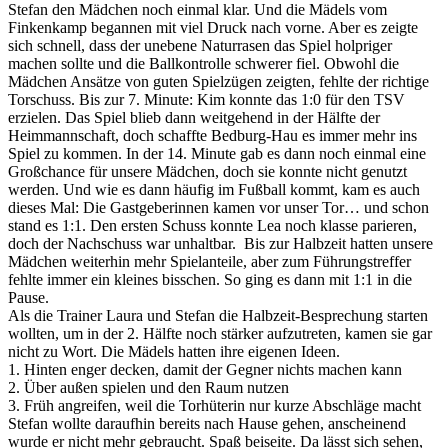
Stefan den Mädchen noch einmal klar. Und die Mädels vom
Finkenkamp begannen mit viel Druck nach vorne. Aber es zeigte
sich schnell, dass der unebene Naturrasen das Spiel holpriger
machen sollte und die Ballkontrolle schwerer fiel. Obwohl die
Mädchen Ansätze von guten Spielzügen zeigten, fehlte der richtige
Torschuss. Bis zur 7. Minute: Kim konnte das 1:0 für den TSV
erzielen. Das Spiel blieb dann weitgehend in der Hälfte der
Heimmannschaft, doch schaffte Bedburg-Hau es immer mehr ins
Spiel zu kommen. In der 14. Minute gab es dann noch einmal eine
Großchance für unsere Mädchen, doch sie konnte nicht genutzt
werden. Und wie es dann häufig im Fußball kommt, kam es auch
dieses Mal: Die Gastgeberinnen kamen vor unser Tor… und schon
stand es 1:1. Den ersten Schuss konnte Lea noch klasse parieren,
doch der Nachschuss war unhaltbar. Bis zur Halbzeit hatten unsere
Mädchen weiterhin mehr Spielanteile, aber zum Führungstreffer
fehlte immer ein kleines bisschen. So ging es dann mit 1:1 in die
Pause.
Als die Trainer Laura und Stefan die Halbzeit-Besprechung starten
wollten, um in der 2. Hälfte noch stärker aufzutreten, kamen sie gar
nicht zu Wort. Die Mädels hatten ihre eigenen Ideen.
1. Hinten enger decken, damit der Gegner nichts machen kann
2. Über außen spielen und den Raum nutzen
3. Früh angreifen, weil die Torhüterin nur kurze Abschläge macht
Stefan wollte daraufhin bereits nach Hause gehen, anscheinend
wurde er nicht mehr gebraucht. Spaß beiseite. Da lässt sich sehen,