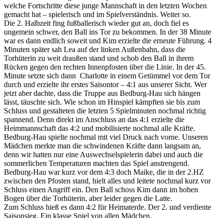
welche Fortschritte diese junge Mannschaft in den letzten Wochen
gemacht hat – spielerisch und im Spielverständnis. Weiter so.
Die 2. Halbzeit fing fußballerisch wieder gut an, doch fiel es
ungemein schwer, den Ball ins Tor zu bekommen. In der 38 Minute
war es dann endlich soweit und Kim erzielte die erneute Führung. 4
Minuten später sah Lea auf der linken Außenbahn, dass die
Torhüterin zu weit draußen stand und schob den Ball in ihrem
Rücken gegen den rechten Innenpfosten über die Linie. In der 45.
Minute setzte sich dann Charlotte in einem Getümmel vor dem Tor
durch und erzielte ihr erstes Saisontor – 4:1 aus unserer Sicht. Wer
jetzt aber dachte, dass die Truppe aus Bedburg-Hau sich hängen
lässt, täuschte sich. Wie schon im Hinspiel kämpften sie bis zum
Schluss und gestalteten die letzten 5 Spielminuten nochmal richtig
spannend. Denn direkt im Anschluss an das 4:1 erzielte die
Heimmannschaft das 4:2 und mobilisierte nochmal alle Kräfte.
Bedburg-Hau spielte nochmal mit viel Druck nach vorne. Unseren
Mädchen merkte man die schwindenen Kräfte dann langsam an,
denn wir hatten nur eine Auswechselspielerin dabei und auch die
sommerlichen Temperaturen machten das Spiel anstrengend.
Bedburg-Hau war kurz vor dem 4:3 doch Maike, die in der 2.HZ
zwischen den Pfosten stand, hielt alles und leitete nochmal kurz vor
Schluss einen Angriff ein. Den Ball schoss Kim dann im hohen
Bogen über die Torhüterin, aber leider gegen die Latte.
Zum Schluss hieß es dann 4:2 für Heimaterde. Der 2. und verdiente
Saisonsieg. Ein klasse Spiel von allen Mädchen.