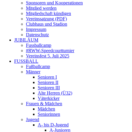
Sponsoren und Kooperationen
Mitglied werden
Mitgliedschaft kündigen
Vereinssatzung (PDF)
Clubhaus und Stadion
Impressum
Datenschutz
JUBILÄUM
Fussballcamp
#RWW-Speedcourtturnier
Vereinsfest 5. Juli 2025
FUSSBALL
Fußballcamp
Männer
Senioren I
Senioren II
Senioren III
Alte Herren (Ü32)
Väterkicker
Frauen & Mädchen
Mädchen
Seniorinnen
Jugend
A- bis D-Jugend
A-Junioren