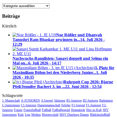
Blog-
Kategorien
Beiträge
Kürzlich
Noe Rößler und Dhanyah
Tanushri Ram Bhaskar gewinnen in...
14. Juli 2026 -
12:29
Nachwuchs-Ranglisten: Sanavi doppelt und Selma ein
Mal on...
6. Juli 2026 - 14:17
3. Platz für
Maximiliam Böhm bei den Niederberg Junior...
1. Juli
2026 - 10:35
Ruhrpott Cup 2026: Bjarne
Pfeil/Jennifer Bachert 3. im ...
22. Juni 2026 - 12:54
Schlagworte
1. Mannschaft
A-JUNIOREN
A Jugend
Aktionen
B1-Junioren
B2-Junioren
Badminton
C-Juniorinnen
C1-Junioren
Damenmannschaft
Erfolge
F1-Jugend
F1-Junioren
F2-
Junioren
Frauen
Frauenfußball
Fußball
Fußballjugend
Heimaterde
Hier ist Kult
JHV
Juniorinnen
Kids
Liga
Medien
Meisterschaft
MSV Duisburg Damen
Mädchenfußball