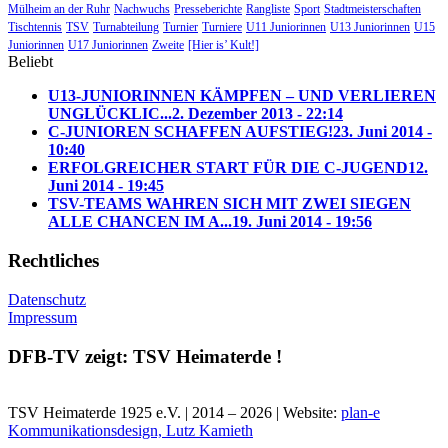
Mülheim an der Ruhr
Nachwuchs
Presseberichte
Rangliste
Sport
Stadtmeisterschaften
Tischtennis
TSV
Turnabteilung
Turnier
Turniere
U11 Juniorinnen
U13 Juniorinnen
U15
Juniorinnen
U17 Juniorinnen
Zweite
[Hier is’ Kult!]
Beliebt
U13-JUNIORINNEN KÄMPFEN – UND VERLIEREN
UNGLÜCKLIC...
2. Dezember 2013 - 22:14
C-JUNIOREN SCHAFFEN AUFSTIEG!
23. Juni 2014 -
10:40
ERFOLGREICHER START FÜR DIE C-JUGEND
12.
Juni 2014 - 19:45
TSV-TEAMS WAHREN SICH MIT ZWEI SIEGEN
ALLE CHANCEN IM A...
19. Juni 2014 - 19:56
Rechtliches
Datenschutz
Impressum
DFB-TV zeigt: TSV Heimaterde !
TSV Heimaterde 1925 e.V. | 2014 – 2026 | Website:
plan-e
Kommunikationsdesign, Lutz Kamieth