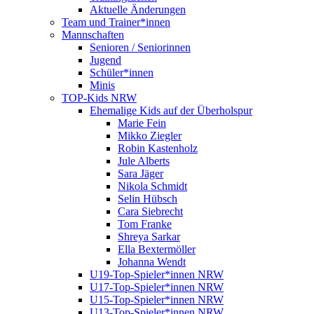
Aktuelle Änderungen
Team und Trainer*innen
Mannschaften
Senioren / Seniorinnen
Jugend
Schüler*innen
Minis
TOP-Kids NRW
Ehemalige Kids auf der Überholspur
Marie Fein
Mikko Ziegler
Robin Kastenholz
Jule Alberts
Sara Jäger
Nikola Schmidt
Selin Hübsch
Cara Siebrecht
Tom Franke
Shreya Sarkar
Ella Bextermöller
Johanna Wendt
U19-Top-Spieler*innen NRW
U17-Top-Spieler*innen NRW
U15-Top-Spieler*innen NRW
U13-Top-Spieler*innen NRW