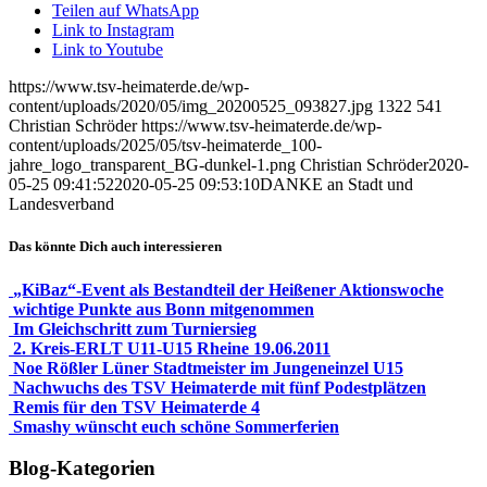
Teilen auf WhatsApp
Link to Instagram
Link to Youtube
https://www.tsv-heimaterde.de/wp-
content/uploads/2020/05/img_20200525_093827.jpg
1322
541
Christian Schröder
https://www.tsv-heimaterde.de/wp-
content/uploads/2025/05/tsv-heimaterde_100-
jahre_logo_transparent_BG-dunkel-1.png
Christian Schröder
2020-
05-25 09:41:52
2020-05-25 09:53:10
DANKE an Stadt und
Landesverband
Das könnte Dich auch interessieren
„KiBaz“-Event als Bestandteil der Heißener Aktionswoche
wichtige Punkte aus Bonn mitgenommen
Im Gleichschritt zum Turniersieg
2. Kreis-ERLT U11-U15 Rheine 19.06.2011
Noe Rößler Lüner Stadtmeister im Jungeneinzel U15
Nachwuchs des TSV Heimaterde mit fünf Podestplätzen
Remis für den TSV Heimaterde 4
Smashy wünscht euch schöne Sommerferien
Blog-Kategorien