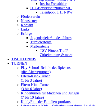
Joscha Freistühler
U11-Bezirksstützpunkt MH
Talentpool U11 NRW
Förderverein
Newsletter
Kontakt
Links
Erfolge
Jugendspieler*in des Jahres
Turniererfolge
Meilensteine
TSV Fitness Treff/
Zirkeltraining & more
TISCHTENNIS
TURNEN
Play School -Schule des Spielens
(div. Altersgruppen)
Eltern-Kind-Turnen
(1 bis 3 Jahre)
Eltern-Kind-Turnen
(3 bis 6 Jahre)
Kinderturnen für Mädchen und Jungen
(7 bis 10 Jahre)
KiddyFit – der Familiensportkurs
Löwenstarke Kids – Selbstbewusst durch Spiel &