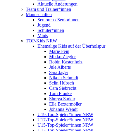
Aktuelle Änderungen
Team und Trainer*innen
Mannschaften
Senioren / Seniorinnen
Jugend
Schüler*innen
Minis
TOP-Kids NRW
Ehemalige Kids auf der Überholspur
Marie Fein
Mikko Ziegler
Robin Kastenholz
Jule Alberts
Sara Jäger
Nikola Schmidt
Selin Hübsch
Cara Siebrecht
Tom Franke
Shreya Sarkar
Ella Bextermöller
Johanna Wendt
U19-Top-Spieler*innen NRW
U17-Top-Spieler*innen NRW
U15-Top-Spieler*innen NRW
U13-Top-Spieler*innen NRW