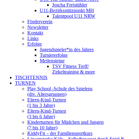
Joscha Freistühler
U11-Bezirksstützpunkt MH
Talentpool U11 NRW
Förderverein
Newsletter
Kontakt
Links
Erfolge
Jugendspieler*in des Jahres
Turniererfolge
Meilensteine
TSV Fitness Treff/
Zirkeltraining & more
TISCHTENNIS
TURNEN
Play School -Schule des Spielens
(div. Altersgruppen)
Eltern-Kind-Turnen
(1 bis 3 Jahre)
Eltern-Kind-Turnen
(3 bis 6 Jahre)
Kinderturnen für Mädchen und Jungen
(7 bis 10 Jahre)
KiddyFit – der Familiensportkurs
Löwenstarke Kids – Selbstbewusst durch Spiel &