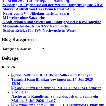
Cara mit zwei Turniersiegen in Hamburg
Wieder gute Ergebnisse auf der zweiten Doppelrangliste NRW
Starker Auftritt von Cara beim Refrath-Cup
Neues vom FV – Nikolausmarkt in Saarn
M1 weiter ohne Satzverlust
5 Spielerinnen und Spieler auf Punktjagd bei NRW-Rangliste
Maximale Ausbeute für TSV Nachwuchs
Schöne Erfolge für TSV-Nachwuchs in Wesel
Blog-Kategorien
Blog-
Kategorien
Beiträge
Kürzlich
Noe Rößler und Dhanyah
Tanushri Ram Bhaskar gewinnen in...
14. Juli 2026 -
12:29
Nachwuchs-Ranglisten: Sanavi doppelt und Selma ein
Mal on...
6. Juli 2026 - 14:17
3. Platz für