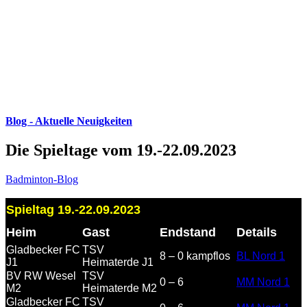
Blog - Aktuelle Neuigkeiten
Die Spieltage vom 19.-22.09.2023
Badminton-Blog
Spieltag 19.-22.09.2023
Heim
Gast
Endstand
Details
Gladbecker FC
TSV
8 – 0 kampflos
BL Nord 1
J1
Heimaterde J1
BV RW Wesel
TSV
0 – 6
MM Nord 1
M2
Heimaterde M2
Gladbecker FC
TSV