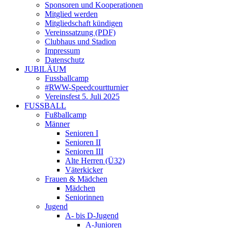
Sponsoren und Kooperationen
Mitglied werden
Mitgliedschaft kündigen
Vereinssatzung (PDF)
Clubhaus und Stadion
Impressum
Datenschutz
JUBILÄUM
Fussballcamp
#RWW-Speedcourtturnier
Vereinsfest 5. Juli 2025
FUSSBALL
Fußballcamp
Männer
Senioren I
Senioren II
Senioren III
Alte Herren (Ü32)
Väterkicker
Frauen & Mädchen
Mädchen
Seniorinnen
Jugend
A- bis D-Jugend
A-Junioren