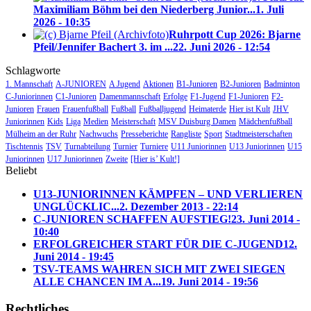
Maximiliam Böhm bei den Niederberg Junior...
1. Juli
2026 - 10:35
Ruhrpott Cup 2026: Bjarne
Pfeil/Jennifer Bachert 3. im ...
22. Juni 2026 - 12:54
Schlagworte
1. Mannschaft
A-JUNIOREN
A Jugend
Aktionen
B1-Junioren
B2-Junioren
Badminton
C-Juniorinnen
C1-Junioren
Damenmannschaft
Erfolge
F1-Jugend
F1-Junioren
F2-
Junioren
Frauen
Frauenfußball
Fußball
Fußballjugend
Heimaterde
Hier ist Kult
JHV
Juniorinnen
Kids
Liga
Medien
Meisterschaft
MSV Duisburg Damen
Mädchenfußball
Mülheim an der Ruhr
Nachwuchs
Presseberichte
Rangliste
Sport
Stadtmeisterschaften
Tischtennis
TSV
Turnabteilung
Turnier
Turniere
U11 Juniorinnen
U13 Juniorinnen
U15
Juniorinnen
U17 Juniorinnen
Zweite
[Hier is’ Kult!]
Beliebt
U13-JUNIORINNEN KÄMPFEN – UND VERLIEREN
UNGLÜCKLIC...
2. Dezember 2013 - 22:14
C-JUNIOREN SCHAFFEN AUFSTIEG!
23. Juni 2014 -
10:40
ERFOLGREICHER START FÜR DIE C-JUGEND
12.
Juni 2014 - 19:45
TSV-TEAMS WAHREN SICH MIT ZWEI SIEGEN
ALLE CHANCEN IM A...
19. Juni 2014 - 19:56
Rechtliches