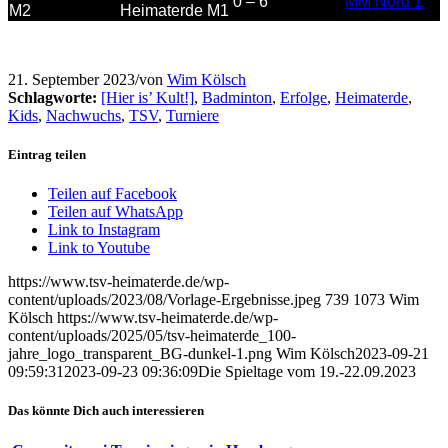
0 – 6
MM Nord 1
M2
Heimaterde M1
21. September 2023
/
von
Wim Kölsch
Schlagworte:
[Hier is’ Kult!]
,
Badminton
,
Erfolge
,
Heimaterde
,
Kids
,
Nachwuchs
,
TSV
,
Turniere
Eintrag teilen
Teilen auf Facebook
Teilen auf WhatsApp
Link to Instagram
Link to Youtube
https://www.tsv-heimaterde.de/wp-
content/uploads/2023/08/Vorlage-Ergebnisse.jpeg
739
1073
Wim
Kölsch
https://www.tsv-heimaterde.de/wp-
content/uploads/2025/05/tsv-heimaterde_100-
jahre_logo_transparent_BG-dunkel-1.png
Wim Kölsch
2023-09-21
09:59:31
2023-09-23 09:36:09
Die Spieltage vom 19.-22.09.2023
Das könnte Dich auch interessieren