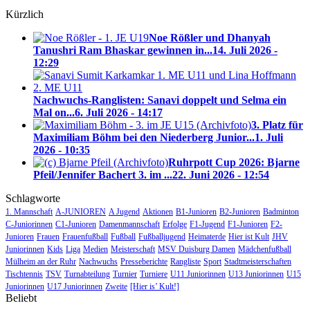
Kürzlich
Noe Rößler und Dhanyah
Tanushri Ram Bhaskar gewinnen in...
14. Juli 2026 -
12:29
Nachwuchs-Ranglisten: Sanavi doppelt und Selma ein
Mal on...
6. Juli 2026 - 14:17
3. Platz für
Maximiliam Böhm bei den Niederberg Junior...
1. Juli
2026 - 10:35
Ruhrpott Cup 2026: Bjarne
Pfeil/Jennifer Bachert 3. im ...
22. Juni 2026 - 12:54
Schlagworte
1. Mannschaft
A-JUNIOREN
A Jugend
Aktionen
B1-Junioren
B2-Junioren
Badminton
C-Juniorinnen
C1-Junioren
Damenmannschaft
Erfolge
F1-Jugend
F1-Junioren
F2-
Junioren
Frauen
Frauenfußball
Fußball
Fußballjugend
Heimaterde
Hier ist Kult
JHV
Juniorinnen
Kids
Liga
Medien
Meisterschaft
MSV Duisburg Damen
Mädchenfußball
Mülheim an der Ruhr
Nachwuchs
Presseberichte
Rangliste
Sport
Stadtmeisterschaften
Tischtennis
TSV
Turnabteilung
Turnier
Turniere
U11 Juniorinnen
U13 Juniorinnen
U15
Juniorinnen
U17 Juniorinnen
Zweite
[Hier is’ Kult!]
Beliebt