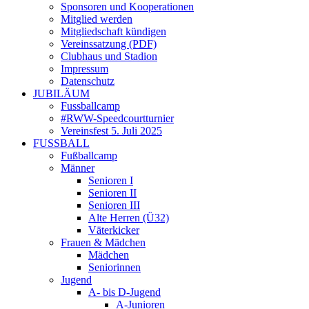
Sponsoren und Kooperationen
Mitglied werden
Mitgliedschaft kündigen
Vereinssatzung (PDF)
Clubhaus und Stadion
Impressum
Datenschutz
JUBILÄUM
Fussballcamp
#RWW-Speedcourtturnier
Vereinsfest 5. Juli 2025
FUSSBALL
Fußballcamp
Männer
Senioren I
Senioren II
Senioren III
Alte Herren (Ü32)
Väterkicker
Frauen & Mädchen
Mädchen
Seniorinnen
Jugend
A- bis D-Jugend
A-Junioren