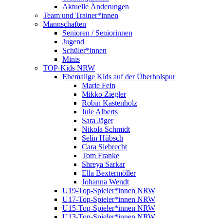
Aktuelle Änderungen
Team und Trainer*innen
Mannschaften
Senioren / Seniorinnen
Jugend
Schüler*innen
Minis
TOP-Kids NRW
Ehemalige Kids auf der Überholspur
Marie Fein
Mikko Ziegler
Robin Kastenholz
Jule Alberts
Sara Jäger
Nikola Schmidt
Selin Hübsch
Cara Siebrecht
Tom Franke
Shreya Sarkar
Ella Bextermöller
Johanna Wendt
U19-Top-Spieler*innen NRW
U17-Top-Spieler*innen NRW
U15-Top-Spieler*innen NRW
U13-Top-Spieler*innen NRW