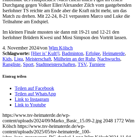
Durchgang gegen Volker Eller/Alexander Zilch vom gastgebenden
Iserlohner TS reichte am Ende aber die Kraft nicht mehr, um das
Match zu drehen. Mit 22-24, 8-21 verpassten Marco und Luke die
Teilnahme am Endspiel.
Im kleinen Finale mussten sie dann mit 19-21 und 12-21 den
Iserlohner Brüdern Kwesi und Mosi Simpson den Vortritt lassen.
4. November 2024
/
von
Wim Kölsch
Schlagworte:
[Hier is’ Kult!]
,
Badminton
,
Erfolge
,
Heimaterde
,
Kids
,
Liga
,
Meisterschaft
,
Mülheim an der Ruhr
,
Nachwuchs
,
Rangliste
,
Sport
,
Stadtmeisterschaften
,
TSV
,
Turniere
Eintrag teilen
Teilen auf Facebook
Teilen auf WhatsApp
Link to Instagram
Link to Youtube
https://www.tsv-heimaterde.de/wp-
content/uploads/2024/09/Marko_Basic_15.09-2.jpg
2048
1772
Wim
Kölsch
https://www.tsv-heimaterde.de/wp-
content/uploads/2025/05/tsv-heimaterde_100-