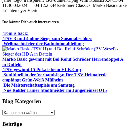
jahre_logo_transparent_BG-dunkel-1.png
Wim Kölsch
2024-11-04
11:36:03
2024-11-04 12:25:44
Iserlohner Classics: Marko Basic/Luke
Lüchtemeyer Vierte
Das könnte Dich auch interessieren
Tom is back!
TSV 3 und 4 ohne Siege zum Saisonabschluss
Weihnachtsfeier der Badmintonabteilung
Marko Basic gewinnt mit Boi Roluf Schröder Herrendoppel A
in Datteln
TSV gewinnt 15 Pokale beim ELE-Cup
Stadtduell in der Verbandsliga: Der TSV Heimaterde
empfängt Grün-Weiß Mülheim
Die Meisterschaftsspiele am Samstag
Noe Rößler Lüner Stadtmeister im Jungeneinzel U15
Blog-Kategorien
Blog-
Kategorien
Beiträge