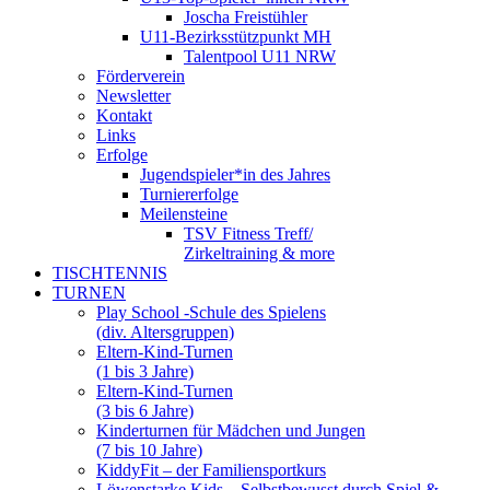
Joscha Freistühler
U11-Bezirksstützpunkt MH
Talentpool U11 NRW
Förderverein
Newsletter
Kontakt
Links
Erfolge
Jugendspieler*in des Jahres
Turniererfolge
Meilensteine
TSV Fitness Treff/
Zirkeltraining & more
TISCHTENNIS
TURNEN
Play School -Schule des Spielens
(div. Altersgruppen)
Eltern-Kind-Turnen
(1 bis 3 Jahre)
Eltern-Kind-Turnen
(3 bis 6 Jahre)
Kinderturnen für Mädchen und Jungen
(7 bis 10 Jahre)
KiddyFit – der Familiensportkurs
Löwenstarke Kids – Selbstbewusst durch Spiel &