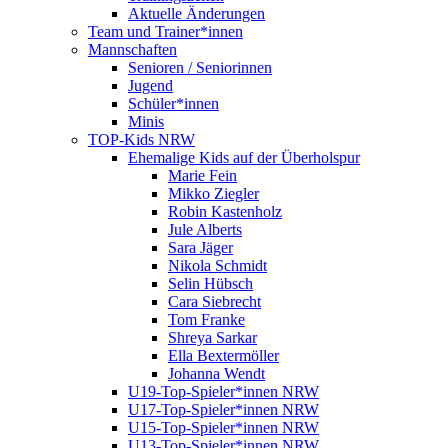
Aktuelle Änderungen
Team und Trainer*innen
Mannschaften
Senioren / Seniorinnen
Jugend
Schüler*innen
Minis
TOP-Kids NRW
Ehemalige Kids auf der Überholspur
Marie Fein
Mikko Ziegler
Robin Kastenholz
Jule Alberts
Sara Jäger
Nikola Schmidt
Selin Hübsch
Cara Siebrecht
Tom Franke
Shreya Sarkar
Ella Bextermöller
Johanna Wendt
U19-Top-Spieler*innen NRW
U17-Top-Spieler*innen NRW
U15-Top-Spieler*innen NRW
U13-Top-Spieler*innen NRW