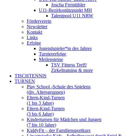
Joscha Freistühler
U11-Bezirksstützpunkt MH
Talentpool U11 NRW
Förderverein
Newsletter
Kontakt
Links
Erfolge
Jugendspieler*in des Jahres
Turniererfolge
Meilensteine
TSV Fitness Treff/
Zirkeltraining & more
TISCHTENNIS
TURNEN
Play School -Schule des Spielens
(div. Altersgruppen)
Eltern-Kind-Turnen
(1 bis 3 Jahre)
Eltern-Kind-Turnen
(3 bis 6 Jahre)
Kinderturnen für Mädchen und Jungen
(7 bis 10 Jahre)
KiddyFit – der Familiensportkurs
Löwenstarke Kids – Selbstbewusst durch Spiel &