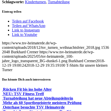
Schlagworte:
Kinderturnen
,
Turnabteilung
Eintrag teilen
Teilen auf Facebook
Teilen auf WhatsApp
Link to Instagram
Link to Youtube
https://www.tsv-heimaterde.de/wp-
content/uploads/2018/12/tsv_turnen_weihnachtsfeier_2018.jpg
1536
2048
Burkhard Cremer
https://www.tsv-heimaterde.de/wp-
content/uploads/2025/05/tsv-heimaterde_100-
jahre_logo_transparent_BG-dunkel-1.png
Burkhard Cremer
2018-
12-19 19:00:24
2018-12-29 19:35:19
100 T-Shirts für unsere kleinen
Turner
Das könnte Dich auch interessieren
Rücken Fit bis ins hohe Alter
NEU: TSV Fitness Treff
Turnabteilung hat neue Abteilungsleiterin
Mehr als 60 Sportbegeisterte meistern Prüfung
Osterhase besuchte TSV Heimaterde