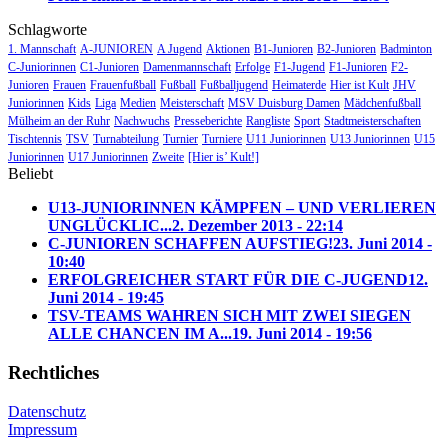
Schlagworte
1. Mannschaft
A-JUNIOREN
A Jugend
Aktionen
B1-Junioren
B2-Junioren
Badminton
C-Juniorinnen
C1-Junioren
Damenmannschaft
Erfolge
F1-Jugend
F1-Junioren
F2-
Junioren
Frauen
Frauenfußball
Fußball
Fußballjugend
Heimaterde
Hier ist Kult
JHV
Juniorinnen
Kids
Liga
Medien
Meisterschaft
MSV Duisburg Damen
Mädchenfußball
Mülheim an der Ruhr
Nachwuchs
Presseberichte
Rangliste
Sport
Stadtmeisterschaften
Tischtennis
TSV
Turnabteilung
Turnier
Turniere
U11 Juniorinnen
U13 Juniorinnen
U15
Juniorinnen
U17 Juniorinnen
Zweite
[Hier is’ Kult!]
Beliebt
U13-JUNIORINNEN KÄMPFEN – UND VERLIEREN
UNGLÜCKLIC...
2. Dezember 2013 - 22:14
C-JUNIOREN SCHAFFEN AUFSTIEG!
23. Juni 2014 -
10:40
ERFOLGREICHER START FÜR DIE C-JUGEND
12.
Juni 2014 - 19:45
TSV-TEAMS WAHREN SICH MIT ZWEI SIEGEN
ALLE CHANCEN IM A...
19. Juni 2014 - 19:56
Rechtliches
Datenschutz
Impressum