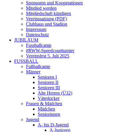
Sponsoren und Kooperationen
Mitglied werden
Mitgliedschaft kündigen
Vereinssatzung (PDF)
Clubhaus und Stadion
Impressum
Datenschutz
JUBILÄUM
Fussballcamp
#RWW-Speedcourtturnier
Vereinsfest 5. Juli 2025
FUSSBALL
Fußballcamp
Männer
Senioren I
Senioren II
Senioren III
Alte Herren (Ü32)
Väterkicker
Frauen & Mädchen
Mädchen
Seniorinnen
Jugend
A- bis D-Jugend
A-Junioren