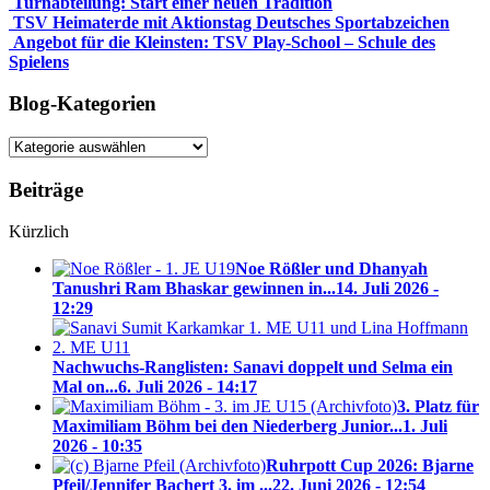
Turnabteilung: Start einer neuen Tradition
TSV Heimaterde mit Aktionstag Deutsches Sportabzeichen
Angebot für die Kleinsten: TSV Play-School – Schule des
Spielens
Blog-Kategorien
Blog-
Kategorien
Beiträge
Kürzlich
Noe Rößler und Dhanyah
Tanushri Ram Bhaskar gewinnen in...
14. Juli 2026 -
12:29
Nachwuchs-Ranglisten: Sanavi doppelt und Selma ein
Mal on...
6. Juli 2026 - 14:17
3. Platz für
Maximiliam Böhm bei den Niederberg Junior...
1. Juli
2026 - 10:35
Ruhrpott Cup 2026: Bjarne
Pfeil/Jennifer Bachert 3. im ...
22. Juni 2026 - 12:54