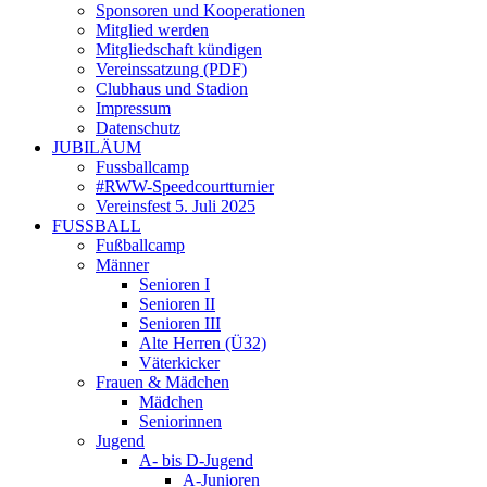
Sponsoren und Kooperationen
Mitglied werden
Mitgliedschaft kündigen
Vereinssatzung (PDF)
Clubhaus und Stadion
Impressum
Datenschutz
JUBILÄUM
Fussballcamp
#RWW-Speedcourtturnier
Vereinsfest 5. Juli 2025
FUSSBALL
Fußballcamp
Männer
Senioren I
Senioren II
Senioren III
Alte Herren (Ü32)
Väterkicker
Frauen & Mädchen
Mädchen
Seniorinnen
Jugend
A- bis D-Jugend
A-Junioren