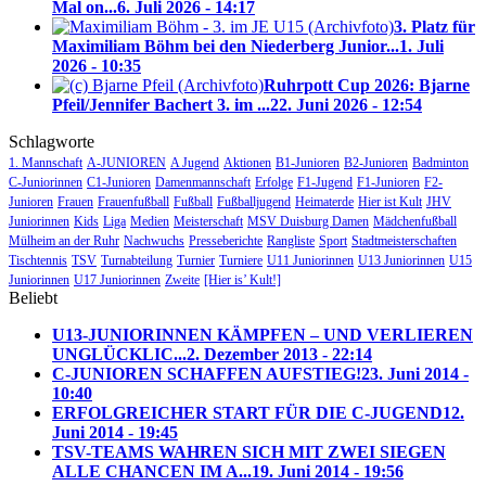
Mal on...
6. Juli 2026 - 14:17
3. Platz für
Maximiliam Böhm bei den Niederberg Junior...
1. Juli
2026 - 10:35
Ruhrpott Cup 2026: Bjarne
Pfeil/Jennifer Bachert 3. im ...
22. Juni 2026 - 12:54
Schlagworte
1. Mannschaft
A-JUNIOREN
A Jugend
Aktionen
B1-Junioren
B2-Junioren
Badminton
C-Juniorinnen
C1-Junioren
Damenmannschaft
Erfolge
F1-Jugend
F1-Junioren
F2-
Junioren
Frauen
Frauenfußball
Fußball
Fußballjugend
Heimaterde
Hier ist Kult
JHV
Juniorinnen
Kids
Liga
Medien
Meisterschaft
MSV Duisburg Damen
Mädchenfußball
Mülheim an der Ruhr
Nachwuchs
Presseberichte
Rangliste
Sport
Stadtmeisterschaften
Tischtennis
TSV
Turnabteilung
Turnier
Turniere
U11 Juniorinnen
U13 Juniorinnen
U15
Juniorinnen
U17 Juniorinnen
Zweite
[Hier is’ Kult!]
Beliebt
U13-JUNIORINNEN KÄMPFEN – UND VERLIEREN
UNGLÜCKLIC...
2. Dezember 2013 - 22:14
C-JUNIOREN SCHAFFEN AUFSTIEG!
23. Juni 2014 -
10:40
ERFOLGREICHER START FÜR DIE C-JUGEND
12.
Juni 2014 - 19:45
TSV-TEAMS WAHREN SICH MIT ZWEI SIEGEN
ALLE CHANCEN IM A...
19. Juni 2014 - 19:56