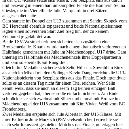
In der U17-Klasse setzte sich Knarik von Setzplatz eins aus durch
und bezwang in einem hart umkämpften Finale die Bonnerin Selina
Giesler, die im Viertelfinale Julie Marquardt in drei Sätzen
ausgeschaltet hatte.
Cara startete im Doppel der U13 zusammen mit Sandra Skopek vom
BC Herscheid ebenfalls topgesetzt und beide Nationalspielerinnen
legten einen souveränen Start-Ziel-Sieg hin, der zu keinem
Zeitpunkt je gefährdet war.
Beide TSV-Westmeisterinnen sicherten sich zusätzlich eine
Bronzemedaille. Knarik wurde nach einem dramatisch verlorenenen
Halbfinale gemeinsam mit Julie im Mädchendoppel U17 dritte. Cara
unterlag im Halbfinale des Mädcheneinzels ihrer Doppelpartnerin
und kam so ebenfalls auf Rang drei.
Gleich drei Medaillen sicherte sich Selin Hübsch. Sowohl im Einzel
als auch im Mixed mit dem Solinger Kevin Dang erreichte die U13-
Nationalspielerin von Setzplatz eins aus das Finale. Doch irgendwie
sollte es an diesem Tag nicht für einen Titel reichen. Wer Selin
kennt, weiß, dass sie auch an diesem Tag keinen einzigen Ball
verloren gegeben hat, aber es sollte einfach nicht sein. Am Ende
schmückte sie sich zweimal mit Silber und einmal mit Bronze im
Mädchendoppel der U15 zusammen mit Kim Vivien Weiß vom BC
Fröndenberg.
Zwei Medaillen erspielte sich Jule Alberts in der U15-Klasse. Mit
ihrer Partnerin Julie Marzoch (PSV Gelsenkirchen) erreichte sie
nach sehr fokussiert gespielten Matches das Finale, unterlagen hier