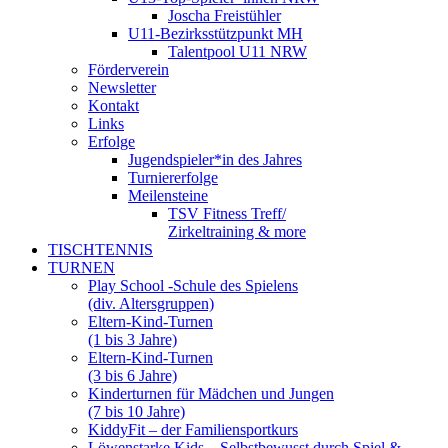
Joscha Freistühler
U11-Bezirksstützpunkt MH
Talentpool U11 NRW
Förderverein
Newsletter
Kontakt
Links
Erfolge
Jugendspieler*in des Jahres
Turniererfolge
Meilensteine
TSV Fitness Treff/
Zirkeltraining & more
TISCHTENNIS
TURNEN
Play School -Schule des Spielens
(div. Altersgruppen)
Eltern-Kind-Turnen
(1 bis 3 Jahre)
Eltern-Kind-Turnen
(3 bis 6 Jahre)
Kinderturnen für Mädchen und Jungen
(7 bis 10 Jahre)
KiddyFit – der Familiensportkurs
Löwenstarke Kids – Selbstbewusst durch Spiel &