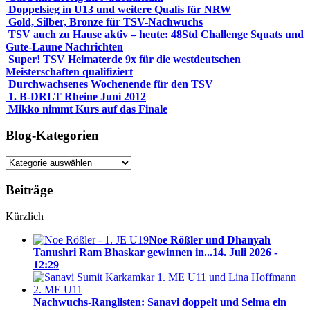
Doppelsieg in U13 und weitere Qualis für NRW
Gold, Silber, Bronze für TSV-Nachwuchs
TSV auch zu Hause aktiv – heute: 48Std Challenge Squats und
Gute-Laune Nachrichten
Super! TSV Heimaterde 9x für die westdeutschen
Meisterschaften qualifiziert
Durchwachsenes Wochenende für den TSV
1. B-DRLT Rheine Juni 2012
Mikko nimmt Kurs auf das Finale
Blog-Kategorien
Blog-
Kategorien
Beiträge
Kürzlich
Noe Rößler und Dhanyah
Tanushri Ram Bhaskar gewinnen in...
14. Juli 2026 -
12:29
Nachwuchs-Ranglisten: Sanavi doppelt und Selma ein