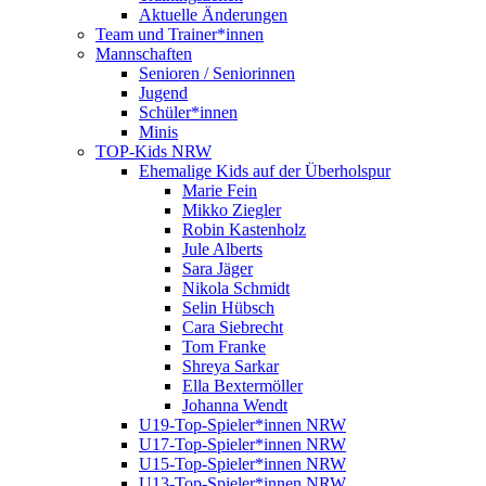
Aktuelle Änderungen
Team und Trainer*innen
Mannschaften
Senioren / Seniorinnen
Jugend
Schüler*innen
Minis
TOP-Kids NRW
Ehemalige Kids auf der Überholspur
Marie Fein
Mikko Ziegler
Robin Kastenholz
Jule Alberts
Sara Jäger
Nikola Schmidt
Selin Hübsch
Cara Siebrecht
Tom Franke
Shreya Sarkar
Ella Bextermöller
Johanna Wendt
U19-Top-Spieler*innen NRW
U17-Top-Spieler*innen NRW
U15-Top-Spieler*innen NRW
U13-Top-Spieler*innen NRW