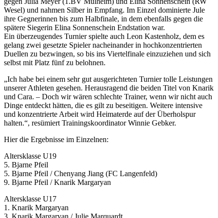
gegen Julia Meyer (1.BV Mülheim) und Elina Sonnenschein (RW
Wesel) und nahmen Silber in Empfang. Im Einzel dominierte Jule
ihre Gegnerinnen bis zum Halbfinale, in dem ebenfalls gegen die
spätere Siegerin Elina Sonnenschein Endstation war.
Ein überzeugendes Turnier spielte auch Leon Kastenholz, dem es
gelang zwei gesetzte Spieler nacheinander in hochkonzentrierten
Duellen zu bezwingen, so bis ins Viertelfinale einzuziehen und sich
selbst mit Platz fünf zu belohnen.
„Ich habe bei einem sehr gut ausgerichteten Turnier tolle Leistungen
unserer Athleten gesehen. Herausragend die beiden Titel von Knarik
und Cara. – Doch wir wären schlechte Trainer, wenn wir nicht auch
Dinge entdeckt hätten, die es gilt zu beseitigen. Weitere intensive
und konzentrierte Arbeit wird Heimaterde auf der Überholspur
halten.“, resümiert Trainingskoordinator Winnie Gebker.
Hier die Ergebnisse im Einzelnen:
Altersklasse U19
5. Bjarne Pfeil
5. Bjarne Pfeil / Chenyang Jiang (FC Langenfeld)
9. Bjarne Pfeil / Knarik Margaryan
Altersklasse U17
1. Knarik Margaryan
3. Knarik Margaryan / Julie Marquardt