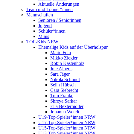
Aktuelle Änderungen
Team und Trainer*innen
Mannschaften
Senioren / Seniorinnen
Jugend
Schüler*innen
Minis
TOP-Kids NRW
Ehemalige Kids auf der Überholspur
Marie Fein
Mikko Ziegler
Robin Kastenholz
Jule Alberts
Sara Jäger
Nikola Schmidt
Selin Hübsch
Cara Siebrecht
Tom Franke
Shreya Sarkar
Ella Bextermöller
Johanna Wendt
U19-Top-Spieler*innen NRW
U17-Top-Spieler*innen NRW
U15-Top-Spieler*innen NRW
U13-Top-Spieler*innen NRW