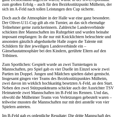
zum großen Erfolg – auch für den Bezirksstützpunkt Mülheim, der
sich im A-Feld nach tollen Leistungen den Cup sicherte.
Doch auch die Atmosphäre in der Halle war eine ganz besondere.
Der Oliver-U11-Cup gilt als ein Turnier, an das sich ehemalige
Teilnehmer gerne zurückerinnern. Zahlreiche Landesverbände
schickten ihre Mannschaften ins Ruhrgebiet und wurden beinahe
imposant empfangen: In die nur mit Knicklichtern beleuchtete und
ansonsten gänzlich abgedunkelte Halle zogen die Talente mit
Schildern für ihre jeweiligen Landesverbände ein –
Gänsehautatmosphäre bei den Kindern, gerührte Eltern auf den
Tribünen.
Zum Sportlichen: Gespielt wurde an zwei Turniertagen in
Mannschaften, pro Spiel gab es vier Duelle im Einzel sowie zwei
Partien im Doppel. Jungen und Mädchen spielten dabei gemischt.
Insgesamt gingen vier Teams des Bezirksstützpunktes Mülheim,
zwei davon im wirklich hochkarätig besetzten A-Feld, an den Start.
Neben den zwei Stützpunktteams schickte auch der Ausrichter TSV
Heimaterde zwei Mannschaften im B-Feld ins Rennen. Und das,
obwohl die Mülheimer Teams von Verletzungen gebeutelt waren –
teilweise mussten die Mannschaften nur mit drei anstelle von vier
Spielern antreten.
Im B-Feld gab es ordentliche Resultate: Die dritte Mannschaft des