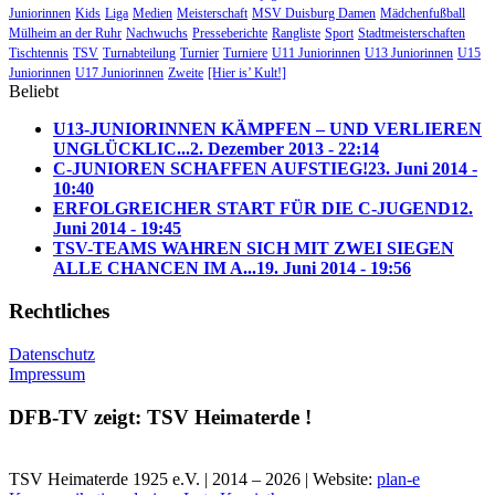
Juniorinnen
Kids
Liga
Medien
Meisterschaft
MSV Duisburg Damen
Mädchenfußball
Mülheim an der Ruhr
Nachwuchs
Presseberichte
Rangliste
Sport
Stadtmeisterschaften
Tischtennis
TSV
Turnabteilung
Turnier
Turniere
U11 Juniorinnen
U13 Juniorinnen
U15
Juniorinnen
U17 Juniorinnen
Zweite
[Hier is’ Kult!]
Beliebt
U13-JUNIORINNEN KÄMPFEN – UND VERLIEREN
UNGLÜCKLIC...
2. Dezember 2013 - 22:14
C-JUNIOREN SCHAFFEN AUFSTIEG!
23. Juni 2014 -
10:40
ERFOLGREICHER START FÜR DIE C-JUGEND
12.
Juni 2014 - 19:45
TSV-TEAMS WAHREN SICH MIT ZWEI SIEGEN
ALLE CHANCEN IM A...
19. Juni 2014 - 19:56
Rechtliches
Datenschutz
Impressum
DFB-TV zeigt: TSV Heimaterde !
TSV Heimaterde 1925 e.V. | 2014 – 2026 | Website:
plan-e