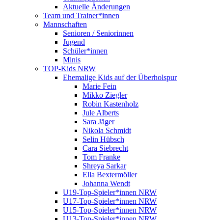
Aktuelle Änderungen
Team und Trainer*innen
Mannschaften
Senioren / Seniorinnen
Jugend
Schüler*innen
Minis
TOP-Kids NRW
Ehemalige Kids auf der Überholspur
Marie Fein
Mikko Ziegler
Robin Kastenholz
Jule Alberts
Sara Jäger
Nikola Schmidt
Selin Hübsch
Cara Siebrecht
Tom Franke
Shreya Sarkar
Ella Bextermöller
Johanna Wendt
U19-Top-Spieler*innen NRW
U17-Top-Spieler*innen NRW
U15-Top-Spieler*innen NRW
U13-Top-Spieler*innen NRW