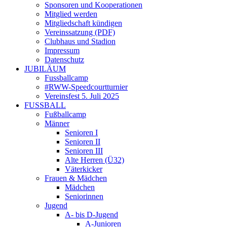
Sponsoren und Kooperationen
Mitglied werden
Mitgliedschaft kündigen
Vereinssatzung (PDF)
Clubhaus und Stadion
Impressum
Datenschutz
JUBILÄUM
Fussballcamp
#RWW-Speedcourtturnier
Vereinsfest 5. Juli 2025
FUSSBALL
Fußballcamp
Männer
Senioren I
Senioren II
Senioren III
Alte Herren (Ü32)
Väterkicker
Frauen & Mädchen
Mädchen
Seniorinnen
Jugend
A- bis D-Jugend
A-Junioren