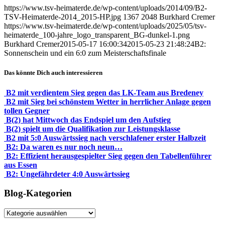
https://www.tsv-heimaterde.de/wp-content/uploads/2014/09/B2-
TSV-Heimaterde-2014_2015-HP.jpg
1367
2048
Burkhard Cremer
https://www.tsv-heimaterde.de/wp-content/uploads/2025/05/tsv-
heimaterde_100-jahre_logo_transparent_BG-dunkel-1.png
Burkhard Cremer
2015-05-17 16:00:34
2015-05-23 21:48:24
B2:
Sonnenschein und ein 6:0 zum Meisterschaftsfinale
Das könnte Dich auch interessieren
B2 mit verdientem Sieg gegen das LK-Team aus Bredeney
B2 mit Sieg bei schönstem Wetter in herrlicher Anlage gegen
tollen Gegner
B(2) hat Mittwoch das Endspiel um den Aufstieg
B(2) spielt um die Qualifikation zur Leistungsklasse
B2 mit 5:0 Auswärtssieg nach verschlafener erster Halbzeit
B2: Da waren es nur noch neun…
B2: Effizient herausgespielter Sieg gegen den Tabellenführer
aus Essen
B2: Ungefährdeter 4:0 Auswärtssieg
Blog-Kategorien
Blog-
Kategorien