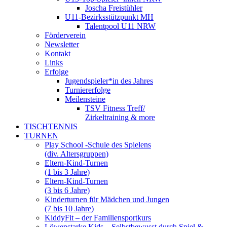
Joscha Freistühler
U11-Bezirksstützpunkt MH
Talentpool U11 NRW
Förderverein
Newsletter
Kontakt
Links
Erfolge
Jugendspieler*in des Jahres
Turniererfolge
Meilensteine
TSV Fitness Treff/
Zirkeltraining & more
TISCHTENNIS
TURNEN
Play School -Schule des Spielens
(div. Altersgruppen)
Eltern-Kind-Turnen
(1 bis 3 Jahre)
Eltern-Kind-Turnen
(3 bis 6 Jahre)
Kinderturnen für Mädchen und Jungen
(7 bis 10 Jahre)
KiddyFit – der Familiensportkurs
Löwenstarke Kids – Selbstbewusst durch Spiel &